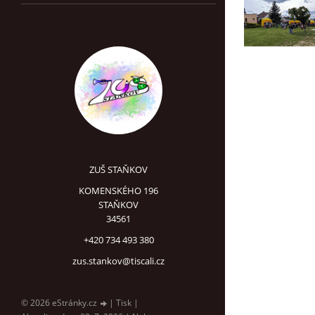
ZUŠ STAŇKOV
KOMENSKÉHO 196
STAŇKOV
34561
+420 734 493 380
zus.stankov@tiscali.cz
© 2026 eStránky.cz
|
Tisk
|