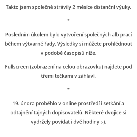
Takto jsem společně strávily 2 měsíce distanční výuky.
LITERÁRNĚ DRAMATICKÝ OBOR
*
DĚTSKÁ UMĚLECKÁ DÍLNA
Posledním úkolem bylo vytvoření společných alb prací
během výtvarné řady. Výsledky si můžete prohlédnout
PRAVIDLA PRO VEŘEJNÉ AKCE ZUŠ STAŇKOV
v podobě časopisů níže.
Fullscreen (zobrazení na celou obrazovku) najdete pod
ÚSPĚCHY NAŠICH ŽÁKŮ
třemi tečkami v záhlaví.
PŘIJÍMACÍ TALENTOVÉ ZKOUŠKY
*
19. února proběhlo v online prostředí i setkání a
ÚŘEDNÍ DESKA
odtajnění tajných dopisovatelů. Některé dvojice si
vydržely povídat i dvě hodiny :-).
PARTNEŘI ZUŠ STAŇKOV