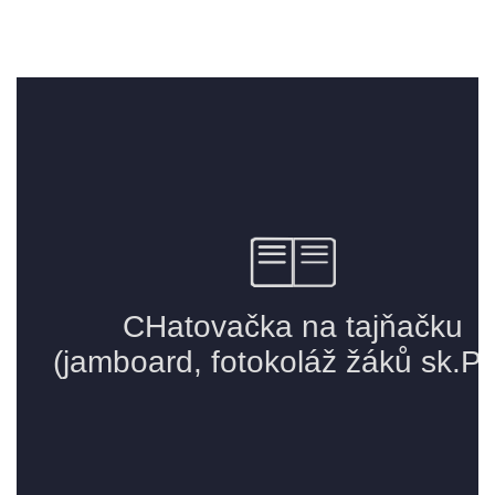
ELEKTRONICKÁ PODATELNA
PROHLÁŠENÍ O OCHRANĚ OSOBNÍCH ÚDAJŮ
POVINNĚ ZVEŘEJŇOVANÉ INFORMACE
FOTOALBUM
PIANA DO ŠKOL NKK
BYLO, NEBYLO V ZUŠ STAŇKOV
ZUŠ STAŇKOV
KOMENSKÉHO 196