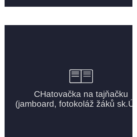
STAŇKOV
34561
+420 734 493 380
zus.stankov@tiscali.cz
© 2026 eStránky.cz
|
Tisk
|
Aktualizováno: 29. 7. 2026
|
Nahoru ↑