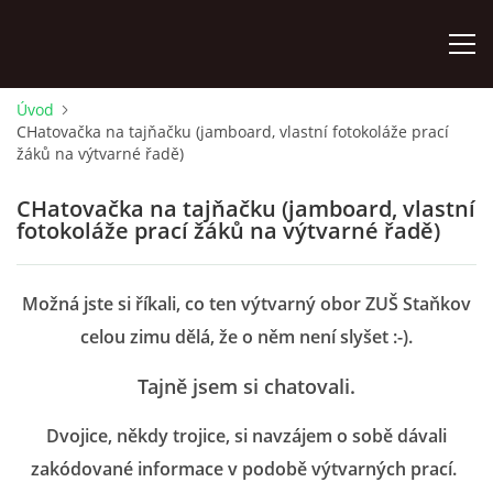
Úvod
CHatovačka na tajňačku (jamboard, vlastní fotokoláže prací
ÚVOD
žáků na výtvarné řadě)
KONTAKTY
CHatovačka na tajňačku (jamboard, vlastní
fotokoláže prací žáků na výtvarné řadě)
ZAMĚSTNANCI
Možná jste si říkali, co ten výtvarný obor ZUŠ Staňkov
HUDEBNÍ OBOR
celou zimu dělá, že o něm není slyšet :-).
Tajně jsem si chatovali.
SOUBORY
Dvojice, někdy trojice, si navzájem o sobě dávali
zakódované informace v podobě výtvarných prací.
VÝTVARNÝ OBOR