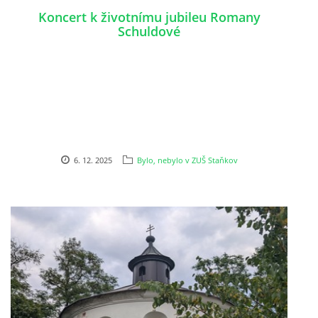
STAŇKOV
Koncert k životnímu jubileu Romany
34561
Schuldové
+420 734 493 380
zus.stankov@tiscali.cz
© 2026 eStránky.cz
|
Tisk
|
Aktualizováno: 29. 7. 2026
|
Nahoru ↑
6. 12. 2025
Bylo, nebylo v ZUŠ Staňkov