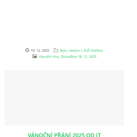
LITERÁRNĚ DRAMATICKÝ OBOR
DĚTSKÁ UMĚLECKÁ DÍLNA
PRAVIDLA PRO VEŘEJNÉ AKCE ZUŠ STAŇKOV
19. 12. 2025
Bylo, nebylo v ZUŠ Staňkov
Vánoční trhy, Domažlice 18. 12. 2025
ÚSPĚCHY NAŠICH ŽÁKŮ
PŘIJÍMACÍ TALENTOVÉ ZKOUŠKY
ÚŘEDNÍ DESKA
PARTNEŘI ZUŠ STAŇKOV
VÁNOČNÍ PŘÁNÍ 2025 OD IT