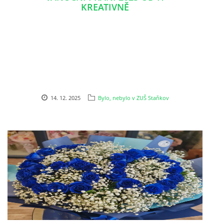
KREATIVNĚ
ELEKTRONICKÁ PODATELNA
PROHLÁŠENÍ O OCHRANĚ OSOBNÍCH ÚDAJŮ
POVINNĚ ZVEŘEJŇOVANÉ INFORMACE
14. 12. 2025
Bylo, nebylo v ZUŠ Staňkov
FOTOALBUM
PIANA DO ŠKOL NKK
BYLO, NEBYLO V ZUŠ STAŇKOV
ZUŠ STAŇKOV
KOMENSKÉHO 196