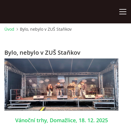
Úvod
Bylo, nebylo v ZUŠ Staňkov
ÚVOD
Bylo, nebylo v ZUŠ Staňkov
KONTAKTY
ZAMĚSTNANCI
HUDEBNÍ OBOR
SOUBORY
Vánoční trhy, Domažlice, 18. 12. 2025
VÝTVARNÝ OBOR