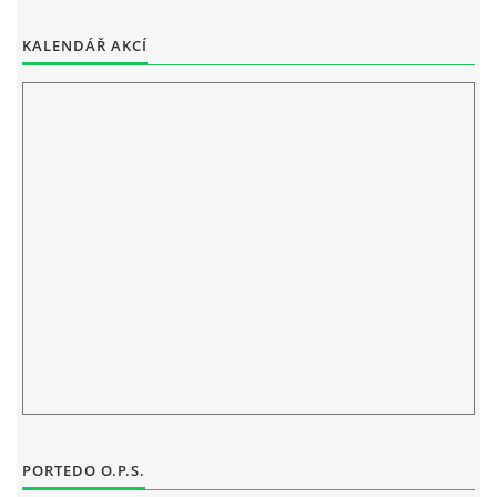
ELEKTRONICKÁ PODATELNA
KALENDÁŘ AKCÍ
PROHLÁŠENÍ O OCHRANĚ OSOBNÍCH ÚDAJŮ
POVINNĚ ZVEŘEJŇOVANÉ INFORMACE
FOTOALBUM
PIANA DO ŠKOL NKK
BYLO, NEBYLO V ZUŠ STAŇKOV
ZUŠ STAŇKOV
PORTEDO O.P.S.
KOMENSKÉHO 196