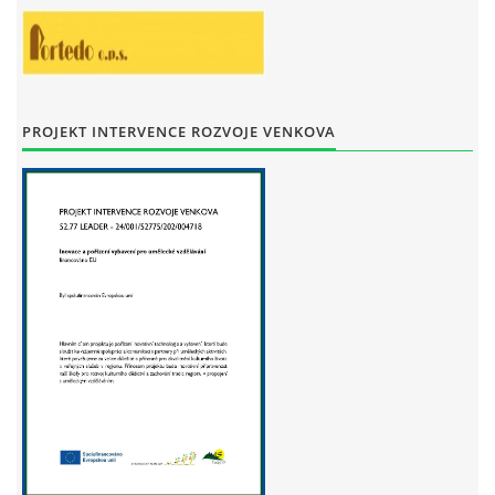
STAŇKOV
34561
+420 734 493 380
zus.stankov@tiscali.cz
PROJEKT INTERVENCE ROZVOJE VENKOVA
© 2026 eStránky.cz
|
Tisk
|
Aktualizováno: 29. 7. 2026
|
Nahoru ↑