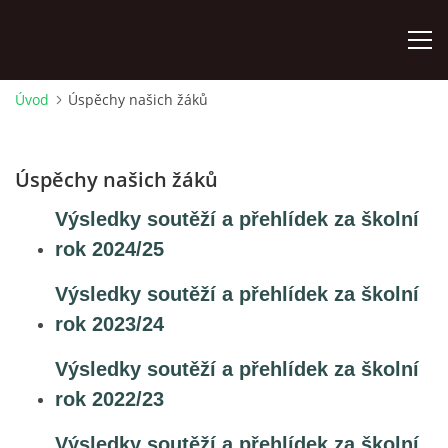
Úvod
Úspěchy našich žáků
ÚVOD
Úspěchy našich žáků
KONTAKTY
Výsledky soutěží a přehlídek za školní
ZAMĚSTNANCI
rok 2024/25
Výsledky soutěží a přehlídek za školní
HUDEBNÍ OBOR
rok 2023/24
SOUBORY
Výsledky soutěží a přehlídek za školní
rok 2022/23
VÝTVARNÝ OBOR
Výsledky soutěží a přehlídek za školní