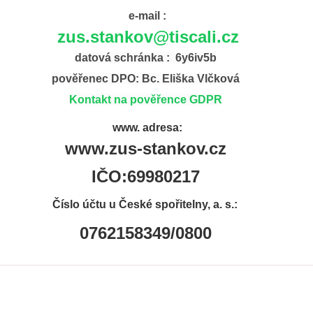
e-mail :
zus.stankov@tiscali.cz
datová schránka : 6y6iv5b
pověřenec DPO: Bc. Eliška Vlčková
Kontakt na pověřence GDPR
www. adresa:
www.zus-stankov.cz
IČO:69980217
Číslo účtu u České spořitelny, a. s.:
0762158349/0800