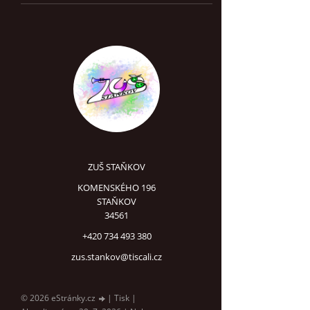
ZUŠ STAŇKOV
KOMENSKÉHO 196
STAŇKOV
34561
+420 734 493 380
zus.stankov@tiscali.cz
© 2026 eStránky.cz
|
Tisk
|