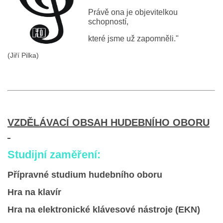
Právě ona je objevitelkou
LITERÁRNĚ DRAMATICKÝ OBOR
schopností,
které jsme už zapomněli."
DĚTSKÁ UMĚLECKÁ DÍLNA
(Jiří Pilka)
PRAVIDLA PRO VEŘEJNÉ AKCE ZUŠ STAŇKOV
ÚSPĚCHY NAŠICH ŽÁKŮ
VZDĚLÁVACÍ OBSAH HUDEBNÍHO OBORU
PŘIJÍMACÍ TALENTOVÉ ZKOUŠKY
Studijní zaměření:
ÚŘEDNÍ DESKA
Přípravné studium hudebního oboru
Hra na klavír
PARTNEŘI ZUŠ STAŇKOV
Hra na elektronické klávesové nástroje (EKN)