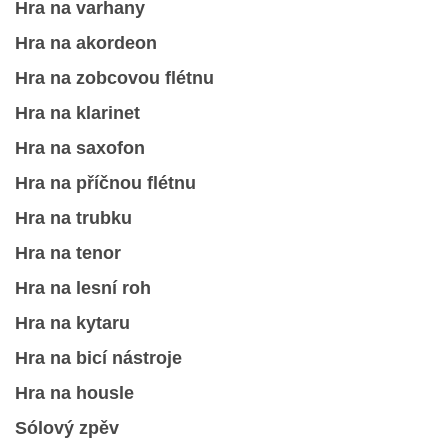
Hra na varhany
ELEKTRONICKÁ PODATELNA
Hra na akordeon
Hra na zobcovou flétnu
PROHLÁŠENÍ O OCHRANĚ OSOBNÍCH ÚDAJŮ
Hra na klarinet
POVINNĚ ZVEŘEJŇOVANÉ INFORMACE
Hra na saxofon
Hra na příčnou flétnu
FOTOALBUM
Hra na trubku
Hra na tenor
PIANA DO ŠKOL NKK
Hra na lesní roh
Hra na kytaru
BYLO, NEBYLO V ZUŠ STAŇKOV
Hra na bicí nástroje
Hra na housle
ZUŠ STAŇKOV
Sólový zpěv
KOMENSKÉHO 196