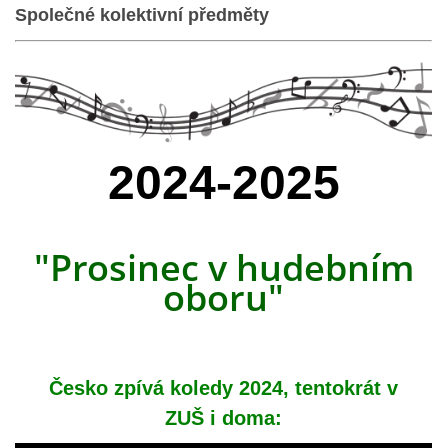
STAŇKOV
Společné kolektivní předměty
34561
+420 734 493 380
zus.stankov@tiscali.cz
© 2026 eStránky.cz
|
Tisk
|
Aktualizováno: 29. 7. 2026
|
Nahoru ↑
2024-2025
"Prosinec v hudebním
oboru"
Česko zpívá koledy 2024, tentokrát v
ZUŠ i doma: