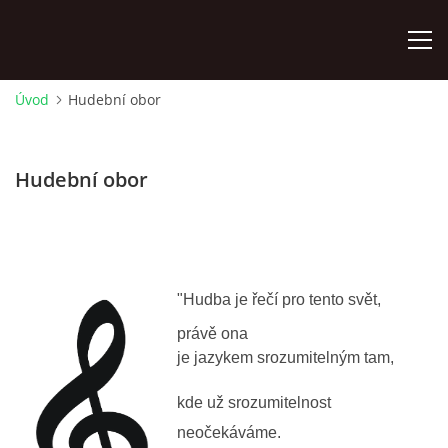
Úvod
Hudební obor
ÚVOD
Hudební obor
KONTAKTY
ZAMĚSTNANCI
"Hudba je řečí pro tento svět,
HUDEBNÍ OBOR
právě ona
je jazykem
srozumitelným tam,
SOUBORY
kde už srozumitelnost
VÝTVARNÝ OBOR
neočekáváme.