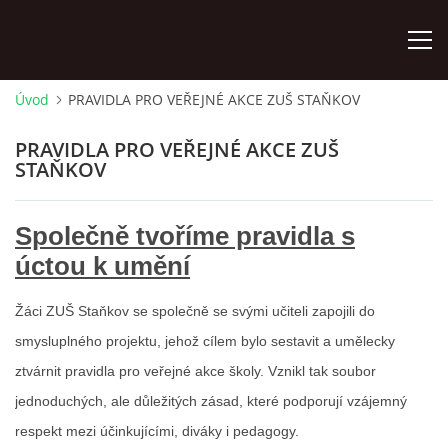
Úvod
PRAVIDLA PRO VEŘEJNÉ AKCE ZUŠ STAŇKOV
ÚVOD
PRAVIDLA PRO VEŘEJNÉ AKCE ZUŠ
STAŇKOV
KONTAKTY
Společně tvoříme pravidla s
ZAMĚSTNANCI
úctou k umění
HUDEBNÍ OBOR
Žáci ZUŠ Staňkov se společně se svými učiteli zapojili do
smysluplného projektu, jehož cílem bylo sestavit a umělecky
SOUBORY
ztvárnit pravidla pro veřejné akce školy. Vznikl tak soubor
jednoduchých, ale důležitých zásad, které podporují vzájemný
VÝTVARNÝ OBOR
respekt mezi účinkujícími, diváky i pedagogy.