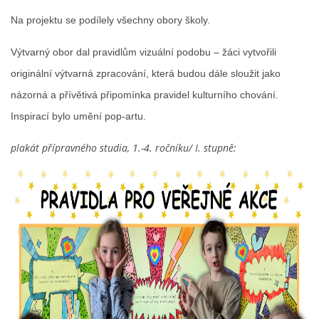
Na projektu se podílely všechny obory školy.
LITERÁRNĚ DRAMATICKÝ OBOR
Výtvarný obor dal pravidlům vizuální podobu – žáci vytvořili
DĚTSKÁ UMĚLECKÁ DÍLNA
originální výtvarná zpracování, která budou dále sloužit jako
názorná a přívětivá připomínka pravidel kulturního chování.
PRAVIDLA PRO VEŘEJNÉ AKCE ZUŠ STAŇKOV
Inspirací bylo umění pop-artu.
plakát přípravného studia, 1.-4. ročníku/ I. stupně:
ÚSPĚCHY NAŠICH ŽÁKŮ
PŘIJÍMACÍ TALENTOVÉ ZKOUŠKY
ÚŘEDNÍ DESKA
PARTNEŘI ZUŠ STAŇKOV