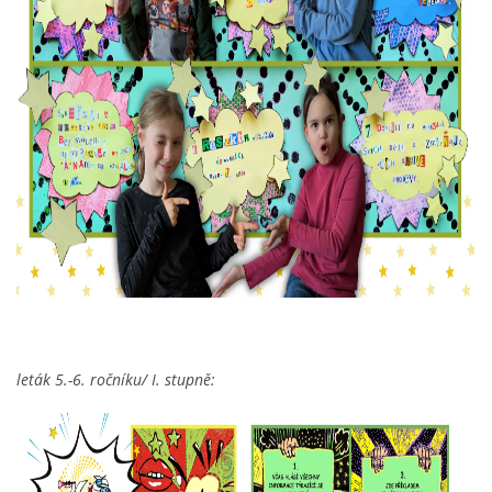
STAŇKOV
34561
+420 734 493 380
zus.stankov@tiscali.cz
© 2026 eStránky.cz
|
Tisk
|
Aktualizováno: 29. 7. 2026
|
Nahoru ↑
leták 5.-6. ročníku/ I. stupně: