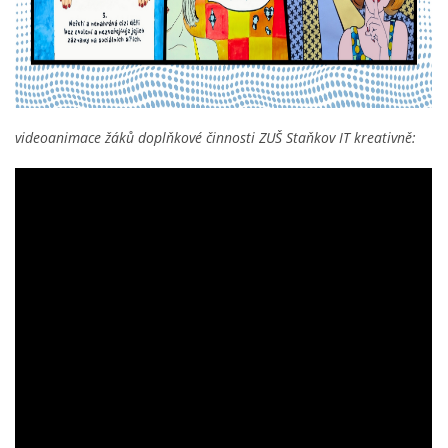
videoanimace žáků doplňkové činnosti ZUŠ Staňkov IT kreativně: