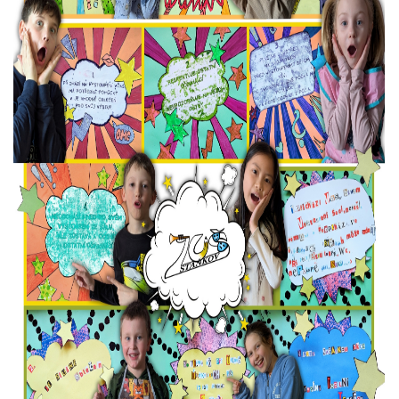
ELEKTRONICKÁ PODATELNA
PROHLÁŠENÍ O OCHRANĚ OSOBNÍCH ÚDAJŮ
POVINNĚ ZVEŘEJŇOVANÉ INFORMACE
FOTOALBUM
PIANA DO ŠKOL NKK
BYLO, NEBYLO V ZUŠ STAŇKOV
ZUŠ STAŇKOV
KOMENSKÉHO 196