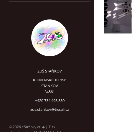
ZUŠ STAŇKOV
KOMENSKÉHO 196
STAŇKOV
34561
+420 734 493 380
zus.stankov@tiscali.cz
© 2026 eStránky.cz
|
Tisk
|