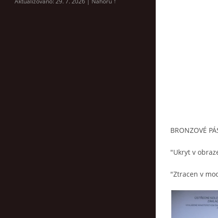
Aktualizováno: 29. 7. 2026
|
Nahoru ↑
BRONZOVÉ PÁ
"Ukryt v obraz
"Ztracen v mo