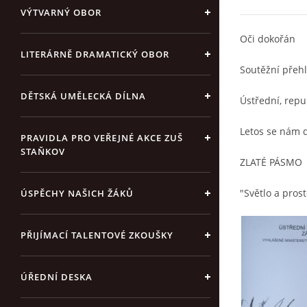
VÝTVARNÝ OBOR
Oči dokořán
LITERÁRNĚ DRAMATICKÝ OBOR
Soutěžní přehl
DĚTSKÁ UMĚLECKÁ DÍLNA
Ústřední, repu
Letos se nám d
PRAVIDLA PRO VEŘEJNÉ AKCE ZUŠ
STAŇKOV
ZLATÉ PÁSMO
"Světlo a prost
ÚSPĚCHY NAŠICH ŽÁKŮ
PŘIJÍMACÍ TALENTOVÉ ZKOUŠKY
ÚŘEDNÍ DESKA