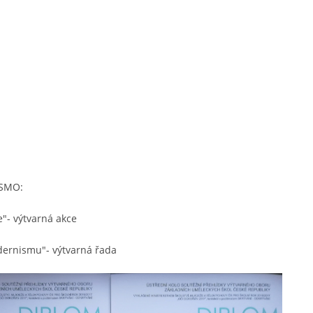
SMO:
e"- výtvarná akce
dernismu"- výtvarná řada