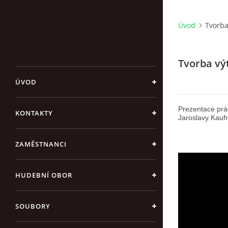
Úvod
Tvorba
Tvorba vý
ÚVOD
Prezentace prá
KONTAKTY
Jaroslavy Kaufn
ZAMĚSTNANCI
HUDEBNÍ OBOR
SOUBORY