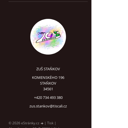
ZUŠ STAŇKOV
KOMENSKÉHO 196
STAŇKOV
34561
+420 734 493 380
zus.stankov@tiscali.cz
© 2026 eStránky.cz
|
Tisk
|