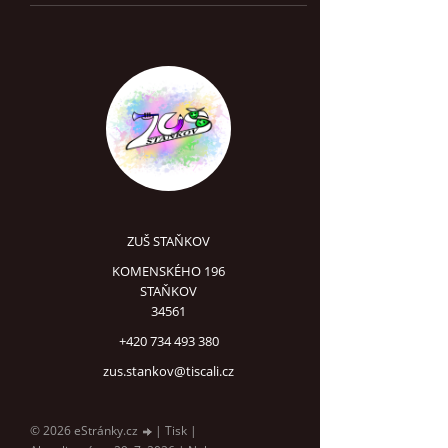
ZUŠ STAŇKOV
KOMENSKÉHO 196
STAŇKOV
34561
+420 734 493 380
zus.stankov@tiscali.cz
© 2026 eStránky.cz
|
Tisk
|