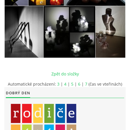
LITERÁRNĚ DRAMATICKÝ OBOR
DĚTSKÁ UMĚLECKÁ DÍLNA
PRAVIDLA PRO VEŘEJNÉ AKCE ZUŠ STAŇKOV
ÚSPĚCHY NAŠICH ŽÁKŮ
Zpět do složky
PŘIJÍMACÍ TALENTOVÉ ZKOUŠKY
Automatické procházení:
3
|
4
|
5
|
6
|
7
(čas ve vteřinách)
DOBRÝ DEN
ÚŘEDNÍ DESKA
PARTNEŘI ZUŠ STAŇKOV