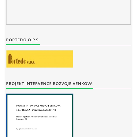
STAŇKOV
34561
+420 734 493 380
zus.stankov@tiscali.cz
PORTEDO O.P.S.
© 2026 eStránky.cz
|
Tisk
|
Aktualizováno: 29. 7. 2026
|
Nahoru ↑
PROJEKT INTERVENCE ROZVOJE VENKOVA