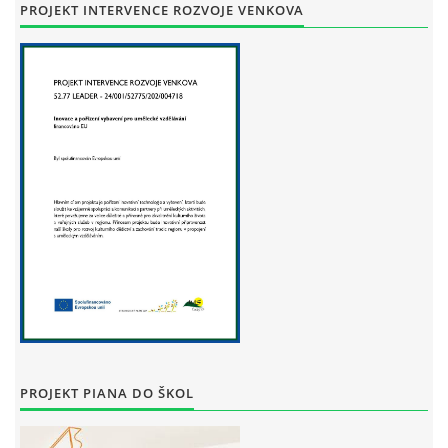
STAŇKOV
PROJEKT INTERVENCE ROZVOJE VENKOVA
34561
+420 734 493 380
zus.stankov@tiscali.cz
© 2026 eStránky.cz
|
Tisk
|
Aktualizováno: 29. 7. 2026
|
Nahoru ↑
PROJEKT PIANA DO ŠKOL