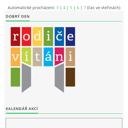
Automatické procházení:
3
|
4
|
5
|
6
|
7
(čas ve vteřinách)
LITERÁRNĚ DRAMATICKÝ OBOR
DOBRÝ DEN
DĚTSKÁ UMĚLECKÁ DÍLNA
PRAVIDLA PRO VEŘEJNÉ AKCE ZUŠ STAŇKOV
ÚSPĚCHY NAŠICH ŽÁKŮ
PŘIJÍMACÍ TALENTOVÉ ZKOUŠKY
ÚŘEDNÍ DESKA
KALENDÁŘ AKCÍ
PARTNEŘI ZUŠ STAŇKOV