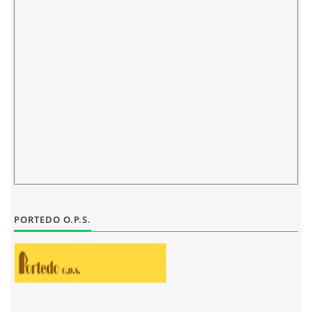
ELEKTRONICKÁ PODATELNA
PROHLÁŠENÍ O OCHRANĚ OSOBNÍCH ÚDAJŮ
POVINNĚ ZVEŘEJŇOVANÉ INFORMACE
FOTOALBUM
PIANA DO ŠKOL NKK
PORTEDO O.P.S.
BYLO, NEBYLO V ZUŠ STAŇKOV
ZUŠ STAŇKOV
KOMENSKÉHO 196