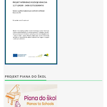
STAŇKOV
34561
+420 734 493 380
zus.stankov@tiscali.cz
© 2026 eStránky.cz
|
Tisk
|
Aktualizováno: 29. 7. 2026
|
Nahoru ↑
PROJEKT PIANA DO ŠKOL