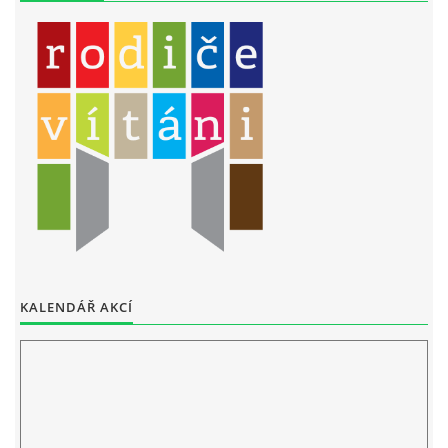
LITERÁRNĚ DRAMATICKÝ OBOR
DĚTSKÁ UMĚLECKÁ DÍLNA
PRAVIDLA PRO VEŘEJNÉ AKCE ZUŠ STAŇKOV
ÚSPĚCHY NAŠICH ŽÁKŮ
PŘIJÍMACÍ TALENTOVÉ ZKOUŠKY
KALENDÁŘ AKCÍ
ÚŘEDNÍ DESKA
PARTNEŘI ZUŠ STAŇKOV