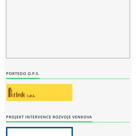
ELEKTRONICKÁ PODATELNA
PROHLÁŠENÍ O OCHRANĚ OSOBNÍCH ÚDAJŮ
POVINNĚ ZVEŘEJŇOVANÉ INFORMACE
FOTOALBUM
PORTEDO O.P.S.
PIANA DO ŠKOL NKK
BYLO, NEBYLO V ZUŠ STAŇKOV
PROJEKT INTERVENCE ROZVOJE VENKOVA
ZUŠ STAŇKOV
KOMENSKÉHO 196