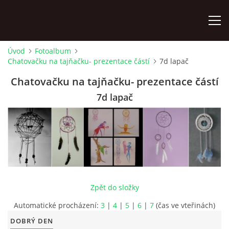
Úvod
Fotoalbum
Chatovačku na tajňačku- prezentace částí
7d lapač
ÚVOD
Chatovačku na tajňačku- prezentace částí
KONTAKTY
7d lapač
ZAMĚSTNANCI
HUDEBNÍ OBOR
SOUBORY
Zpět do složky
Automatické procházení:
3
|
4
|
5
|
6
|
7
(čas ve vteřinách)
VÝTVARNÝ OBOR
DOBRÝ DEN