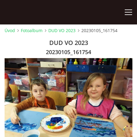
Úvod
Fotoalbum
DUD VO 2023
20230105_161754
ÚVOD
DUD VO 2023
20230105_161754
KONTAKTY
ZAMĚSTNANCI
HUDEBNÍ OBOR
SOUBORY
VÝTVARNÝ OBOR