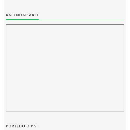
ELEKTRONICKÁ PODATELNA
KALENDÁŘ AKCÍ
PROHLÁŠENÍ O OCHRANĚ OSOBNÍCH ÚDAJŮ
POVINNĚ ZVEŘEJŇOVANÉ INFORMACE
FOTOALBUM
PIANA DO ŠKOL NKK
BYLO, NEBYLO V ZUŠ STAŇKOV
ZUŠ STAŇKOV
PORTEDO O.P.S.
KOMENSKÉHO 196