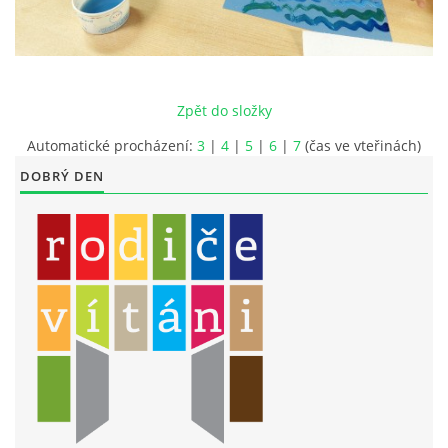
LITERÁRNĚ DRAMATICKÝ OBOR
DĚTSKÁ UMĚLECKÁ DÍLNA
Zpět do složky
Automatické procházení:
3
|
4
|
5
|
6
|
7
(čas ve vteřinách)
PRAVIDLA PRO VEŘEJNÉ AKCE ZUŠ STAŇKOV
DOBRÝ DEN
ÚSPĚCHY NAŠICH ŽÁKŮ
PŘIJÍMACÍ TALENTOVÉ ZKOUŠKY
ÚŘEDNÍ DESKA
PARTNEŘI ZUŠ STAŇKOV