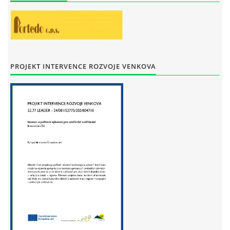
STAŇKOV
34561
+420 734 493 380
zus.stankov@tiscali.cz
PROJEKT INTERVENCE ROZVOJE VENKOVA
© 2026 eStránky.cz
|
Tisk
|
Aktualizováno: 29. 7. 2026
|
Nahoru ↑