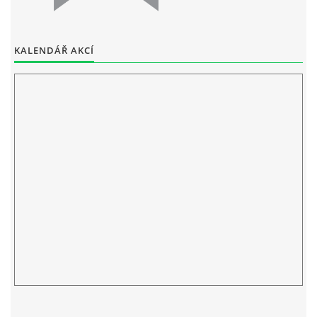
ELEKTRONICKÁ PODATELNA
KALENDÁŘ AKCÍ
PROHLÁŠENÍ O OCHRANĚ OSOBNÍCH ÚDAJŮ
POVINNĚ ZVEŘEJŇOVANÉ INFORMACE
FOTOALBUM
PIANA DO ŠKOL NKK
BYLO, NEBYLO V ZUŠ STAŇKOV
ZUŠ STAŇKOV
KOMENSKÉHO 196