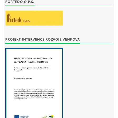
PORTEDO O.P.S.
STAŇKOV
34561
+420 734 493 380
zus.stankov@tiscali.cz
© 2026 eStránky.cz
|
Tisk
|
Aktualizováno: 29. 7. 2026
|
Nahoru ↑
PROJEKT INTERVENCE ROZVOJE VENKOVA