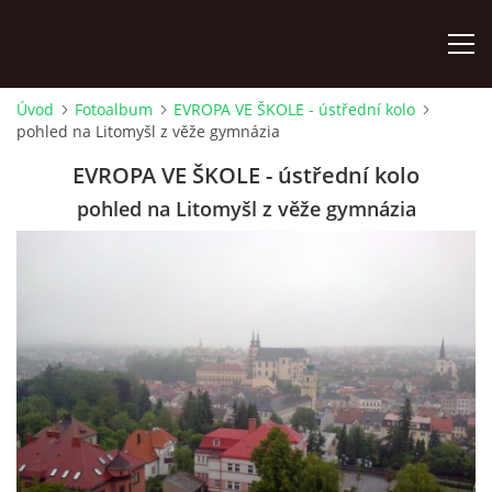
Úvod
Fotoalbum
EVROPA VE ŠKOLE - ústřední kolo
pohled na Litomyšl z věže gymnázia
ÚVOD
EVROPA VE ŠKOLE - ústřední kolo
KONTAKTY
pohled na Litomyšl z věže gymnázia
ZAMĚSTNANCI
HUDEBNÍ OBOR
SOUBORY
VÝTVARNÝ OBOR