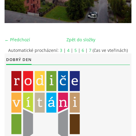
LITERÁRNĚ DRAMATICKÝ OBOR
DĚTSKÁ UMĚLECKÁ DÍLNA
← Předchozí
Zpět do složky
PRAVIDLA PRO VEŘEJNÉ AKCE ZUŠ STAŇKOV
Automatické procházení:
3
|
4
|
5
|
6
|
7
(čas ve vteřinách)
DOBRÝ DEN
ÚSPĚCHY NAŠICH ŽÁKŮ
PŘIJÍMACÍ TALENTOVÉ ZKOUŠKY
ÚŘEDNÍ DESKA
PARTNEŘI ZUŠ STAŇKOV