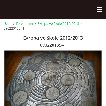
Úvod
Fotoalbum
Evropa ve škole 2012/2013
09022013541
ÚVOD
Evropa ve škole 2012/2013
KONTAKTY
09022013541
ZAMĚSTNANCI
HUDEBNÍ OBOR
SOUBORY
VÝTVARNÝ OBOR