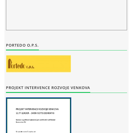
STAŇKOV
34561
+420 734 493 380
zus.stankov@tiscali.cz
© 2026 eStránky.cz
|
Tisk
|
Aktualizováno: 29. 7. 2026
|
Nahoru ↑
PORTEDO O.P.S.
PROJEKT INTERVENCE ROZVOJE VENKOVA