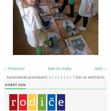
LITERÁRNĚ DRAMATICKÝ OBOR
DĚTSKÁ UMĚLECKÁ DÍLNA
PRAVIDLA PRO VEŘEJNÉ AKCE ZUŠ STAŇKOV
ÚSPĚCHY NAŠICH ŽÁKŮ
← Předchozí
Zpět do složky
Další →
PŘIJÍMACÍ TALENTOVÉ ZKOUŠKY
Automatické procházení:
3
|
4
|
5
|
6
|
7
(čas ve vteřinách)
DOBRÝ DEN
ÚŘEDNÍ DESKA
PARTNEŘI ZUŠ STAŇKOV