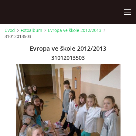
Úvod
Fotoalbum
Evropa ve škole 2012/2013
31012013503
ÚVOD
Evropa ve škole 2012/2013
KONTAKTY
31012013503
ZAMĚSTNANCI
HUDEBNÍ OBOR
SOUBORY
VÝTVARNÝ OBOR