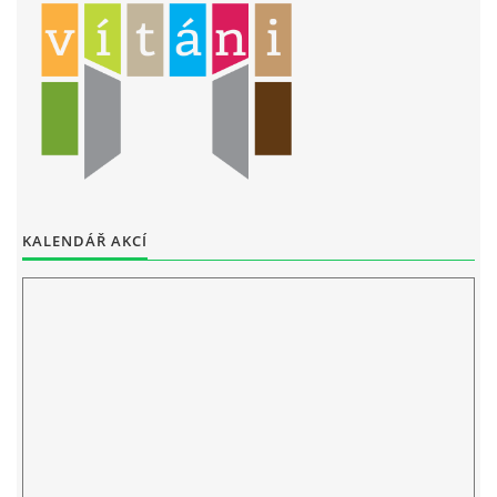
ELEKTRONICKÁ PODATELNA
PROHLÁŠENÍ O OCHRANĚ OSOBNÍCH ÚDAJŮ
POVINNĚ ZVEŘEJŇOVANÉ INFORMACE
FOTOALBUM
KALENDÁŘ AKCÍ
PIANA DO ŠKOL NKK
BYLO, NEBYLO V ZUŠ STAŇKOV
ZUŠ STAŇKOV
KOMENSKÉHO 196