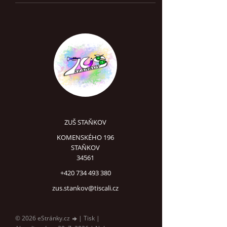
ZUŠ STAŇKOV
KOMENSKÉHO 196
STAŇKOV
34561
+420 734 493 380
zus.stankov@tiscali.cz
© 2026 eStránky.cz
|
Tisk
|