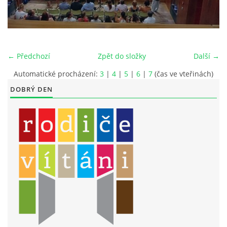
LITERÁRNĚ DRAMATICKÝ OBOR
DĚTSKÁ UMĚLECKÁ DÍLNA
← Předchozí
Zpět do složky
Další →
Automatické procházení:
3
|
4
|
5
|
6
|
7
(čas ve vteřinách)
PRAVIDLA PRO VEŘEJNÉ AKCE ZUŠ STAŇKOV
DOBRÝ DEN
ÚSPĚCHY NAŠICH ŽÁKŮ
PŘIJÍMACÍ TALENTOVÉ ZKOUŠKY
ÚŘEDNÍ DESKA
PARTNEŘI ZUŠ STAŇKOV