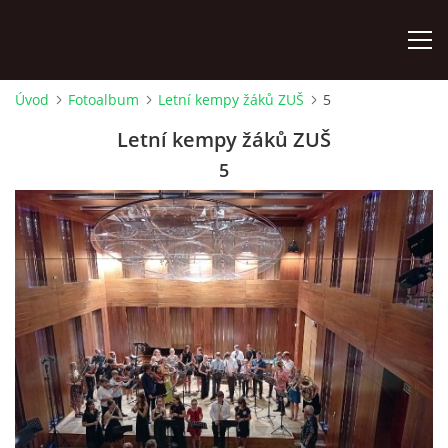
Úvod
Fotoalbum
Letní kempy žáků ZUŠ
5
ÚVOD
Letní kempy žáků ZUŠ
5
KONTAKTY
ZAMĚSTNANCI
HUDEBNÍ OBOR
SOUBORY
VÝTVARNÝ OBOR