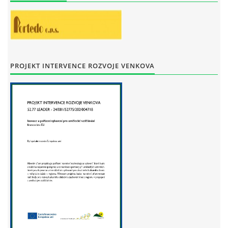
STAŇKOV
34561
+420 734 493 380
zus.stankov@tiscali.cz
PROJEKT INTERVENCE ROZVOJE VENKOVA
© 2026 eStránky.cz
|
Tisk
|
Aktualizováno: 29. 7. 2026
|
Nahoru ↑