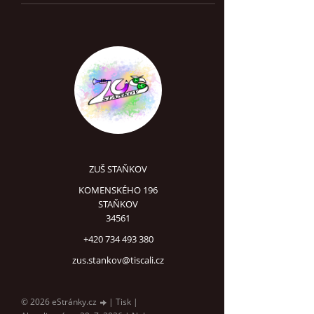
ZUŠ STAŇKOV
KOMENSKÉHO 196
STAŇKOV
34561
+420 734 493 380
zus.stankov@tiscali.cz
© 2026 eStránky.cz
|
Tisk
|