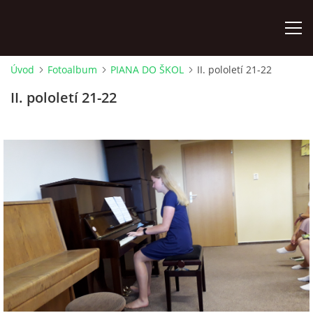
Úvod
Fotoalbum
PIANA DO ŠKOL
II. pololetí 21-22
ÚVOD
II. pololetí 21-22
KONTAKTY
ZAMĚSTNANCI
HUDEBNÍ OBOR
SOUBORY
VÝTVARNÝ OBOR