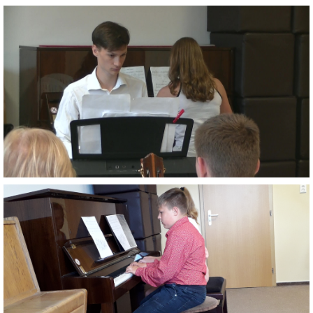
LITERÁRNĚ DRAMATICKÝ OBOR
DĚTSKÁ UMĚLECKÁ DÍLNA
PRAVIDLA PRO VEŘEJNÉ AKCE ZUŠ STAŇKOV
ÚSPĚCHY NAŠICH ŽÁKŮ
PŘIJÍMACÍ TALENTOVÉ ZKOUŠKY
ÚŘEDNÍ DESKA
PARTNEŘI ZUŠ STAŇKOV