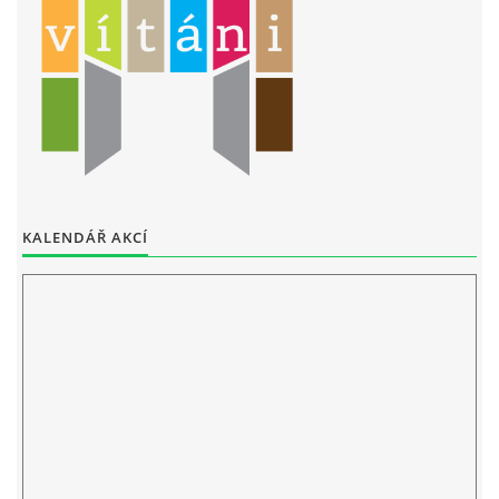
STAŇKOV
34561
+420 734 493 380
zus.stankov@tiscali.cz
© 2026 eStránky.cz
|
Tisk
|
Aktualizováno: 29. 7. 2026
|
Nahoru ↑
KALENDÁŘ AKCÍ