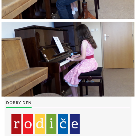
ELEKTRONICKÁ PODATELNA
PROHLÁŠENÍ O OCHRANĚ OSOBNÍCH ÚDAJŮ
POVINNĚ ZVEŘEJŇOVANÉ INFORMACE
FOTOALBUM
PIANA DO ŠKOL NKK
BYLO, NEBYLO V ZUŠ STAŇKOV
DOBRÝ DEN
ZUŠ STAŇKOV
KOMENSKÉHO 196