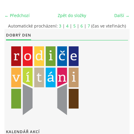
LITERÁRNĚ DRAMATICKÝ OBOR
← Předchozí
Zpět do složky
Další →
Automatické procházení:
3
|
4
|
5
|
6
|
7
(čas ve vteřinách)
DĚTSKÁ UMĚLECKÁ DÍLNA
DOBRÝ DEN
PRAVIDLA PRO VEŘEJNÉ AKCE ZUŠ STAŇKOV
ÚSPĚCHY NAŠICH ŽÁKŮ
PŘIJÍMACÍ TALENTOVÉ ZKOUŠKY
ÚŘEDNÍ DESKA
PARTNEŘI ZUŠ STAŇKOV
KALENDÁŘ AKCÍ