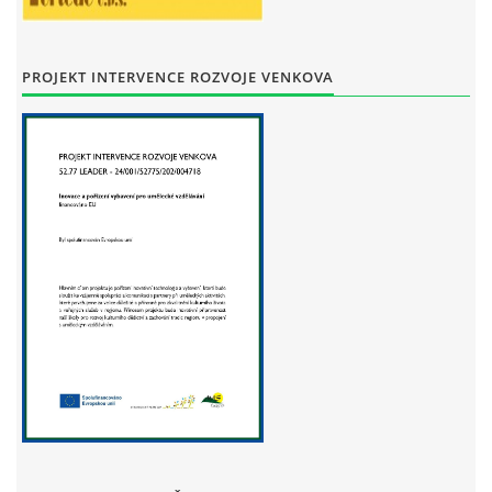
STAŇKOV
34561
+420 734 493 380
PROJEKT INTERVENCE ROZVOJE VENKOVA
zus.stankov@tiscali.cz
© 2026 eStránky.cz
|
Tisk
|
Aktualizováno: 29. 7. 2026
|
Nahoru ↑