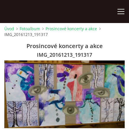
Úvod
Fotoalbum
Prosincové koncerty a akce
IMG_20161213_191317
ÚVOD
Prosincové koncerty a akce
KONTAKTY
IMG_20161213_191317
ZAMĚSTNANCI
HUDEBNÍ OBOR
SOUBORY
VÝTVARNÝ OBOR