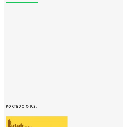
ELEKTRONICKÁ PODATELNA
PROHLÁŠENÍ O OCHRANĚ OSOBNÍCH ÚDAJŮ
POVINNĚ ZVEŘEJŇOVANÉ INFORMACE
FOTOALBUM
PIANA DO ŠKOL NKK
BYLO, NEBYLO V ZUŠ STAŇKOV
PORTEDO O.P.S.
ZUŠ STAŇKOV
KOMENSKÉHO 196