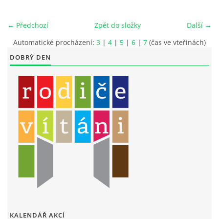
LITERÁRNĚ DRAMATICKÝ OBOR
← Předchozí
Zpět do složky
Další →
Automatické procházení:
3
|
4
|
5
|
6
|
7
(čas ve vteřinách)
DĚTSKÁ UMĚLECKÁ DÍLNA
DOBRÝ DEN
PRAVIDLA PRO VEŘEJNÉ AKCE ZUŠ STAŇKOV
ÚSPĚCHY NAŠICH ŽÁKŮ
PŘIJÍMACÍ TALENTOVÉ ZKOUŠKY
ÚŘEDNÍ DESKA
PARTNEŘI ZUŠ STAŇKOV
KALENDÁŘ AKCÍ