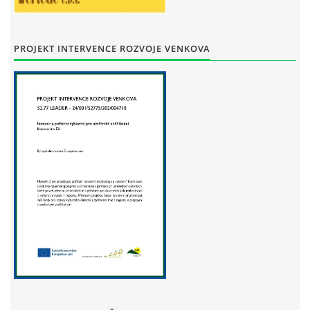
STAŇKOV
34561
+420 734 493 380
PROJEKT INTERVENCE ROZVOJE VENKOVA
zus.stankov@tiscali.cz
© 2026 eStránky.cz
|
Tisk
|
Aktualizováno: 29. 7. 2026
|
Nahoru ↑