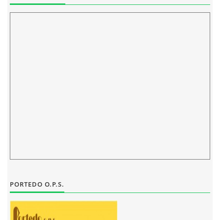
ELEKTRONICKÁ PODATELNA
PROHLÁŠENÍ O OCHRANĚ OSOBNÍCH ÚDAJŮ
POVINNĚ ZVEŘEJŇOVANÉ INFORMACE
FOTOALBUM
PIANA DO ŠKOL NKK
BYLO, NEBYLO V ZUŠ STAŇKOV
PORTEDO O.P.S.
ZUŠ STAŇKOV
KOMENSKÉHO 196