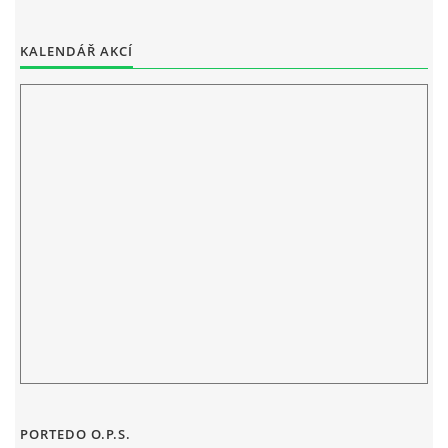
ELEKTRONICKÁ PODATELNA
KALENDÁŘ AKCÍ
PROHLÁŠENÍ O OCHRANĚ OSOBNÍCH ÚDAJŮ
POVINNĚ ZVEŘEJŇOVANÉ INFORMACE
FOTOALBUM
PIANA DO ŠKOL NKK
BYLO, NEBYLO V ZUŠ STAŇKOV
ZUŠ STAŇKOV
PORTEDO O.P.S.
KOMENSKÉHO 196