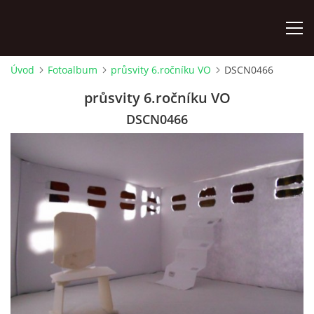
Úvod
Fotoalbum
průsvity 6.ročníku VO
DSCN0466
ÚVOD
průsvity 6.ročníku VO
DSCN0466
KONTAKTY
ZAMĚSTNANCI
HUDEBNÍ OBOR
SOUBORY
VÝTVARNÝ OBOR