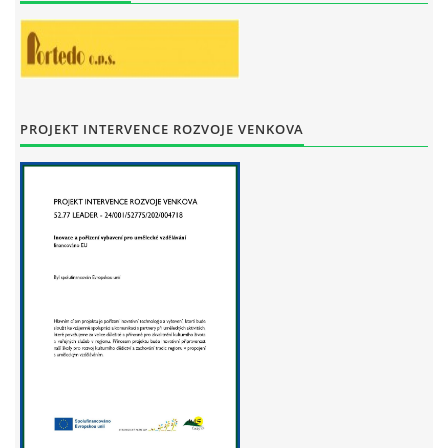
STAŇKOV
34561
+420 734 493 380
zus.stankov@tiscali.cz
PROJEKT INTERVENCE ROZVOJE VENKOVA
© 2026 eStránky.cz
|
Tisk
|
Aktualizováno: 29. 7. 2026
|
Nahoru ↑