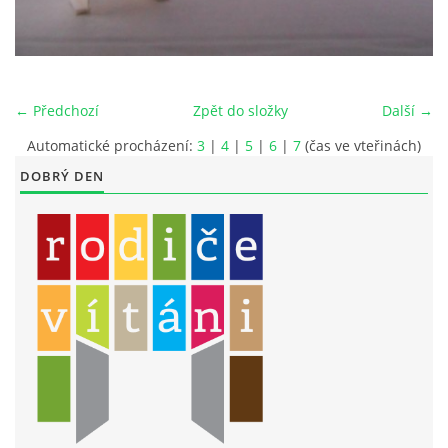
LITERÁRNĚ DRAMATICKÝ OBOR
DĚTSKÁ UMĚLECKÁ DÍLNA
← Předchozí
Zpět do složky
Další →
Automatické procházení:
3
|
4
|
5
|
6
|
7
(čas ve vteřinách)
PRAVIDLA PRO VEŘEJNÉ AKCE ZUŠ STAŇKOV
DOBRÝ DEN
ÚSPĚCHY NAŠICH ŽÁKŮ
PŘIJÍMACÍ TALENTOVÉ ZKOUŠKY
ÚŘEDNÍ DESKA
PARTNEŘI ZUŠ STAŇKOV