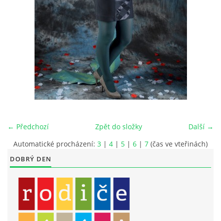
LITERÁRNĚ DRAMATICKÝ OBOR
DĚTSKÁ UMĚLECKÁ DÍLNA
PRAVIDLA PRO VEŘEJNÉ AKCE ZUŠ STAŇKOV
ÚSPĚCHY NAŠICH ŽÁKŮ
← Předchozí
Zpět do složky
Další →
PŘIJÍMACÍ TALENTOVÉ ZKOUŠKY
Automatické procházení:
3
|
4
|
5
|
6
|
7
(čas ve vteřinách)
DOBRÝ DEN
ÚŘEDNÍ DESKA
PARTNEŘI ZUŠ STAŇKOV