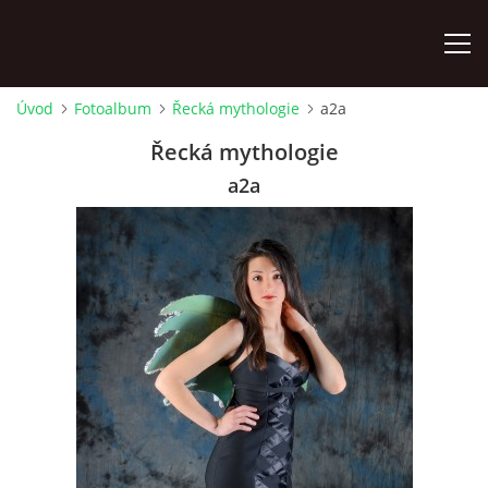
Úvod
Fotoalbum
Řecká mythologie
a2a
ÚVOD
Řecká mythologie
a2a
KONTAKTY
ZAMĚSTNANCI
HUDEBNÍ OBOR
SOUBORY
VÝTVARNÝ OBOR