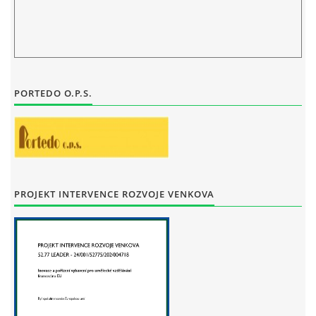
STAŇKOV
34561
+420 734 493 380
zus.stankov@tiscali.cz
PORTEDO O.P.S.
© 2026 eStránky.cz
|
Tisk
|
Aktualizováno: 29. 7. 2026
|
Nahoru ↑
PROJEKT INTERVENCE ROZVOJE VENKOVA