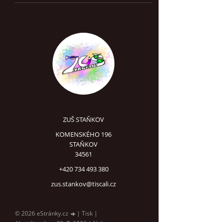
ZUŠ STAŇKOV
KOMENSKÉHO 196
STAŇKOV
34561
+420 734 493 380
zus.stankov@tiscali.cz
© 2026 eStránky.cz
|
Tisk
|