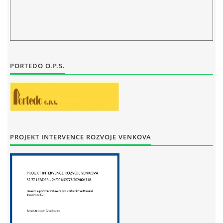
STAŇKOV
34561
+420 734 493 380
zus.stankov@tiscali.cz
PORTEDO O.P.S.
© 2026 eStránky.cz
|
Tisk
|
Aktualizováno: 29. 7. 2026
|
Nahoru ↑
PROJEKT INTERVENCE ROZVOJE VENKOVA