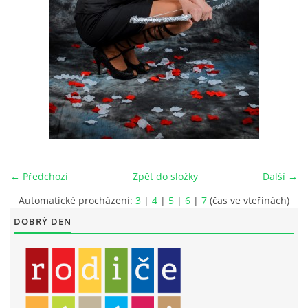
LITERÁRNĚ DRAMATICKÝ OBOR
DĚTSKÁ UMĚLECKÁ DÍLNA
PRAVIDLA PRO VEŘEJNÉ AKCE ZUŠ STAŇKOV
ÚSPĚCHY NAŠICH ŽÁKŮ
← Předchozí
Zpět do složky
Další →
PŘIJÍMACÍ TALENTOVÉ ZKOUŠKY
Automatické procházení:
3
|
4
|
5
|
6
|
7
(čas ve vteřinách)
DOBRÝ DEN
ÚŘEDNÍ DESKA
PARTNEŘI ZUŠ STAŇKOV