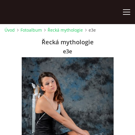
Úvod
Fotoalbum
Řecká mythologie
e3e
ÚVOD
Řecká mythologie
e3e
KONTAKTY
ZAMĚSTNANCI
HUDEBNÍ OBOR
SOUBORY
VÝTVARNÝ OBOR