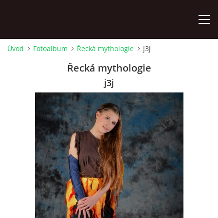
Úvod
Fotoalbum
Řecká mythologie
j3j
ÚVOD
Řecká mythologie
j3j
KONTAKTY
ZAMĚSTNANCI
HUDEBNÍ OBOR
SOUBORY
VÝTVARNÝ OBOR