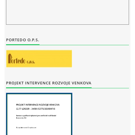
STAŇKOV
34561
+420 734 493 380
zus.stankov@tiscali.cz
PORTEDO O.P.S.
© 2026 eStránky.cz
|
Tisk
|
Aktualizováno: 29. 7. 2026
|
Nahoru ↑
PROJEKT INTERVENCE ROZVOJE VENKOVA