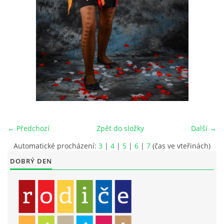
LITERÁRNĚ DRAMATICKÝ OBOR
DĚTSKÁ UMĚLECKÁ DÍLNA
PRAVIDLA PRO VEŘEJNÉ AKCE ZUŠ STAŇKOV
ÚSPĚCHY NAŠICH ŽÁKŮ
← Předchozí
Zpět do složky
Další →
PŘIJÍMACÍ TALENTOVÉ ZKOUŠKY
Automatické procházení:
3
|
4
|
5
|
6
|
7
(čas ve vteřinách)
DOBRÝ DEN
ÚŘEDNÍ DESKA
PARTNEŘI ZUŠ STAŇKOV