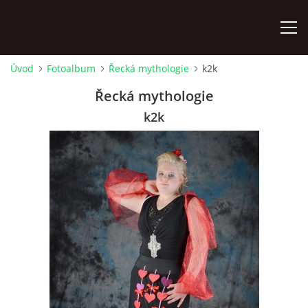
Úvod
Fotoalbum
Řecká mythologie
k2k
ÚVOD
Řecká mythologie
k2k
KONTAKTY
ZAMĚSTNANCI
HUDEBNÍ OBOR
SOUBORY
VÝTVARNÝ OBOR