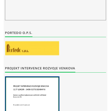
STAŇKOV
34561
+420 734 493 380
zus.stankov@tiscali.cz
PORTEDO O.P.S.
© 2026 eStránky.cz
|
Tisk
|
Aktualizováno: 29. 7. 2026
|
Nahoru ↑
PROJEKT INTERVENCE ROZVOJE VENKOVA