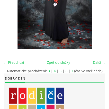
LITERÁRNĚ DRAMATICKÝ OBOR
DĚTSKÁ UMĚLECKÁ DÍLNA
PRAVIDLA PRO VEŘEJNÉ AKCE ZUŠ STAŇKOV
ÚSPĚCHY NAŠICH ŽÁKŮ
← Předchozí
Zpět do složky
Další →
PŘIJÍMACÍ TALENTOVÉ ZKOUŠKY
Automatické procházení:
3
|
4
|
5
|
6
|
7
(čas ve vteřinách)
DOBRÝ DEN
ÚŘEDNÍ DESKA
PARTNEŘI ZUŠ STAŇKOV