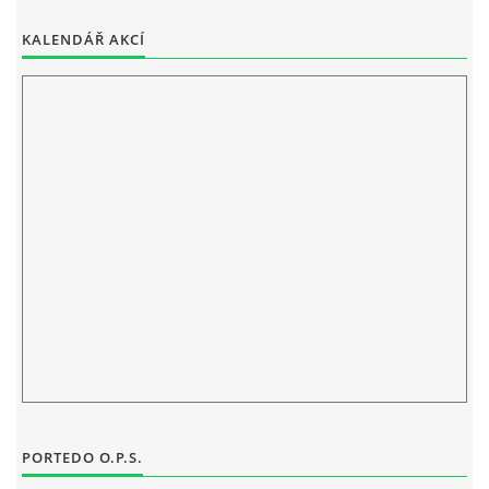
ELEKTRONICKÁ PODATELNA
KALENDÁŘ AKCÍ
PROHLÁŠENÍ O OCHRANĚ OSOBNÍCH ÚDAJŮ
POVINNĚ ZVEŘEJŇOVANÉ INFORMACE
FOTOALBUM
PIANA DO ŠKOL NKK
BYLO, NEBYLO V ZUŠ STAŇKOV
ZUŠ STAŇKOV
PORTEDO O.P.S.
KOMENSKÉHO 196