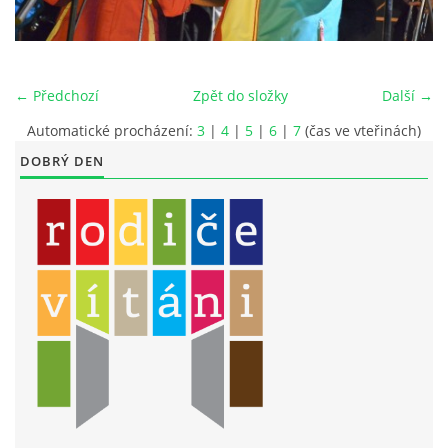
LITERÁRNĚ DRAMATICKÝ OBOR
← Předchozí
Zpět do složky
Další →
DĚTSKÁ UMĚLECKÁ DÍLNA
Automatické procházení:
3
|
4
|
5
|
6
|
7
(čas ve vteřinách)
DOBRÝ DEN
PRAVIDLA PRO VEŘEJNÉ AKCE ZUŠ STAŇKOV
ÚSPĚCHY NAŠICH ŽÁKŮ
PŘIJÍMACÍ TALENTOVÉ ZKOUŠKY
ÚŘEDNÍ DESKA
PARTNEŘI ZUŠ STAŇKOV