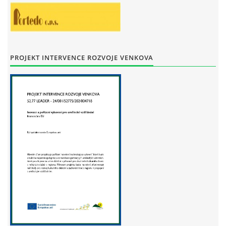
STAŇKOV
34561
+420 734 493 380
zus.stankov@tiscali.cz
PROJEKT INTERVENCE ROZVOJE VENKOVA
© 2026 eStránky.cz
|
Tisk
|
Aktualizováno: 29. 7. 2026
|
Nahoru ↑