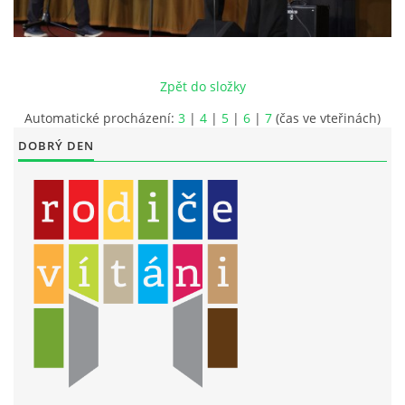
LITERÁRNĚ DRAMATICKÝ OBOR
Zpět do složky
DĚTSKÁ UMĚLECKÁ DÍLNA
Automatické procházení:
3
|
4
|
5
|
6
|
7
(čas ve vteřinách)
DOBRÝ DEN
PRAVIDLA PRO VEŘEJNÉ AKCE ZUŠ STAŇKOV
ÚSPĚCHY NAŠICH ŽÁKŮ
PŘIJÍMACÍ TALENTOVÉ ZKOUŠKY
ÚŘEDNÍ DESKA
PARTNEŘI ZUŠ STAŇKOV