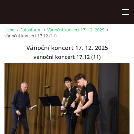
Úvod
Fotoalbum
Vánoční koncert 17. 12. 2025
vánoční koncert 17.12 (11)
ÚVOD
Vánoční koncert 17. 12. 2025
KONTAKTY
vánoční koncert 17.12 (11)
ZAMĚSTNANCI
HUDEBNÍ OBOR
SOUBORY
VÝTVARNÝ OBOR