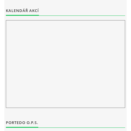
ELEKTRONICKÁ PODATELNA
KALENDÁŘ AKCÍ
PROHLÁŠENÍ O OCHRANĚ OSOBNÍCH ÚDAJŮ
POVINNĚ ZVEŘEJŇOVANÉ INFORMACE
FOTOALBUM
PIANA DO ŠKOL NKK
BYLO, NEBYLO V ZUŠ STAŇKOV
ZUŠ STAŇKOV
PORTEDO O.P.S.
KOMENSKÉHO 196