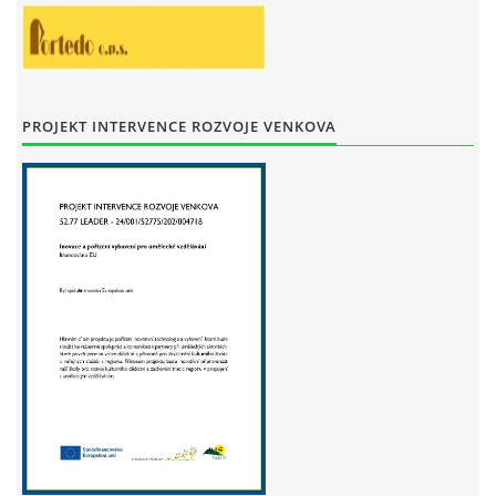
STAŇKOV
34561
+420 734 493 380
zus.stankov@tiscali.cz
PROJEKT INTERVENCE ROZVOJE VENKOVA
© 2026 eStránky.cz
|
Tisk
|
Aktualizováno: 29. 7. 2026
|
Nahoru ↑