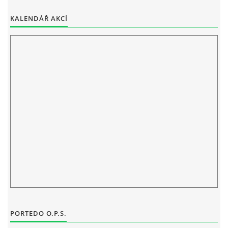
ELEKTRONICKÁ PODATELNA
KALENDÁŘ AKCÍ
PROHLÁŠENÍ O OCHRANĚ OSOBNÍCH ÚDAJŮ
POVINNĚ ZVEŘEJŇOVANÉ INFORMACE
FOTOALBUM
PIANA DO ŠKOL NKK
BYLO, NEBYLO V ZUŠ STAŇKOV
ZUŠ STAŇKOV
PORTEDO O.P.S.
KOMENSKÉHO 196