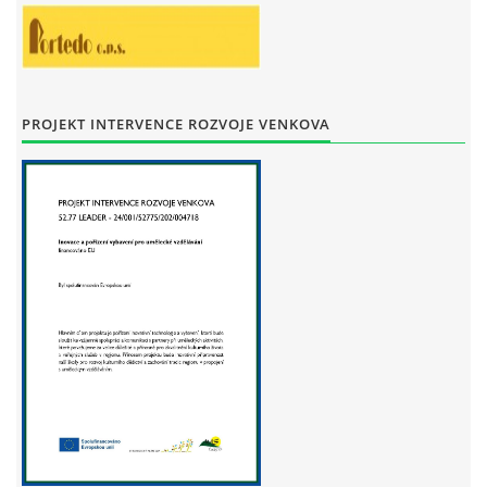
STAŇKOV
34561
+420 734 493 380
zus.stankov@tiscali.cz
PROJEKT INTERVENCE ROZVOJE VENKOVA
© 2026 eStránky.cz
|
Tisk
|
Aktualizováno: 29. 7. 2026
|
Nahoru ↑