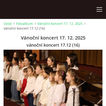
Úvod
Fotoalbum
Vánoční koncert 17. 12. 2025
vánoční koncert 17.12 (16)
ÚVOD
Vánoční koncert 17. 12. 2025
KONTAKTY
vánoční koncert 17.12 (16)
ZAMĚSTNANCI
HUDEBNÍ OBOR
SOUBORY
VÝTVARNÝ OBOR