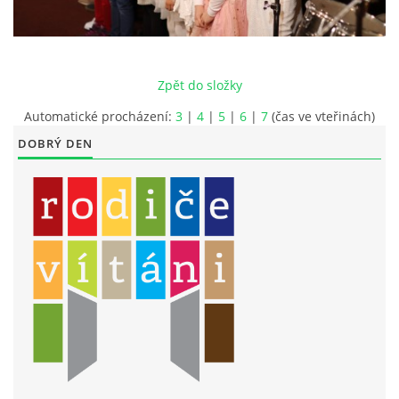
LITERÁRNĚ DRAMATICKÝ OBOR
Zpět do složky
DĚTSKÁ UMĚLECKÁ DÍLNA
Automatické procházení:
3
|
4
|
5
|
6
|
7
(čas ve vteřinách)
DOBRÝ DEN
PRAVIDLA PRO VEŘEJNÉ AKCE ZUŠ STAŇKOV
ÚSPĚCHY NAŠICH ŽÁKŮ
PŘIJÍMACÍ TALENTOVÉ ZKOUŠKY
ÚŘEDNÍ DESKA
PARTNEŘI ZUŠ STAŇKOV