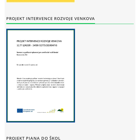
STAŇKOV
34561
+420 734 493 380
PROJEKT INTERVENCE ROZVOJE VENKOVA
zus.stankov@tiscali.cz
© 2026 eStránky.cz
|
Tisk
|
Aktualizováno: 29. 7. 2026
|
Nahoru ↑
PROJEKT PIANA DO ŠKOL