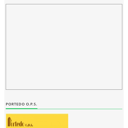
ELEKTRONICKÁ PODATELNA
PROHLÁŠENÍ O OCHRANĚ OSOBNÍCH ÚDAJŮ
POVINNĚ ZVEŘEJŇOVANÉ INFORMACE
FOTOALBUM
PIANA DO ŠKOL NKK
BYLO, NEBYLO V ZUŠ STAŇKOV
PORTEDO O.P.S.
ZUŠ STAŇKOV
KOMENSKÉHO 196