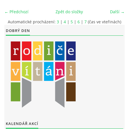
LITERÁRNĚ DRAMATICKÝ OBOR
← Předchozí
Zpět do složky
Další →
Automatické procházení:
3
|
4
|
5
|
6
|
7
(čas ve vteřinách)
DĚTSKÁ UMĚLECKÁ DÍLNA
DOBRÝ DEN
PRAVIDLA PRO VEŘEJNÉ AKCE ZUŠ STAŇKOV
ÚSPĚCHY NAŠICH ŽÁKŮ
PŘIJÍMACÍ TALENTOVÉ ZKOUŠKY
ÚŘEDNÍ DESKA
PARTNEŘI ZUŠ STAŇKOV
KALENDÁŘ AKCÍ