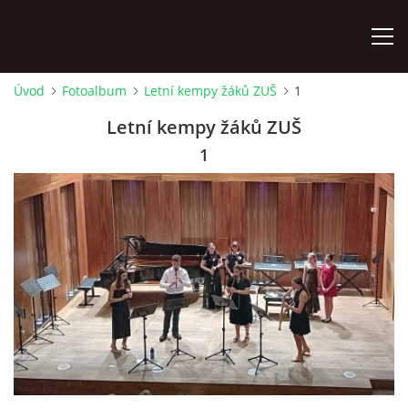
Úvod
Fotoalbum
Letní kempy žáků ZUŠ
1
ÚVOD
Letní kempy žáků ZUŠ
1
KONTAKTY
ZAMĚSTNANCI
HUDEBNÍ OBOR
SOUBORY
VÝTVARNÝ OBOR