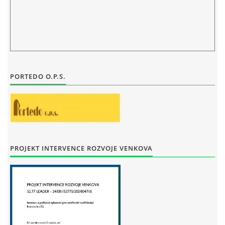
STAŇKOV
34561
+420 734 493 380
zus.stankov@tiscali.cz
© 2026 eStránky.cz
|
Tisk
|
Aktualizováno: 29. 7. 2026
|
Nahoru ↑
PORTEDO O.P.S.
PROJEKT INTERVENCE ROZVOJE VENKOVA