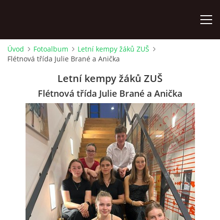
Úvod
Fotoalbum
Letní kempy žáků ZUŠ
Flétnová třída Julie Brané a Anička
ÚVOD
Letní kempy žáků ZUŠ
KONTAKTY
Flétnová třída Julie Brané a Anička
ZAMĚSTNANCI
HUDEBNÍ OBOR
SOUBORY
VÝTVARNÝ OBOR