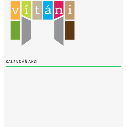
ELEKTRONICKÁ PODATELNA
PROHLÁŠENÍ O OCHRANĚ OSOBNÍCH ÚDAJŮ
POVINNĚ ZVEŘEJŇOVANÉ INFORMACE
FOTOALBUM
KALENDÁŘ AKCÍ
PIANA DO ŠKOL NKK
BYLO, NEBYLO V ZUŠ STAŇKOV
ZUŠ STAŇKOV
KOMENSKÉHO 196