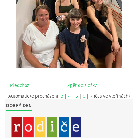
LITERÁRNĚ DRAMATICKÝ OBOR
DĚTSKÁ UMĚLECKÁ DÍLNA
PRAVIDLA PRO VEŘEJNÉ AKCE ZUŠ STAŇKOV
ÚSPĚCHY NAŠICH ŽÁKŮ
← Předchozí
Zpět do složky
PŘIJÍMACÍ TALENTOVÉ ZKOUŠKY
Automatické procházení:
3
|
4
|
5
|
6
|
7
(čas ve vteřinách)
DOBRÝ DEN
ÚŘEDNÍ DESKA
PARTNEŘI ZUŠ STAŇKOV