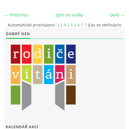
LITERÁRNĚ DRAMATICKÝ OBOR
← Předchozí
Zpět do složky
Další →
Automatické procházení:
3
|
4
|
5
|
6
|
7
(čas ve vteřinách)
DĚTSKÁ UMĚLECKÁ DÍLNA
DOBRÝ DEN
PRAVIDLA PRO VEŘEJNÉ AKCE ZUŠ STAŇKOV
ÚSPĚCHY NAŠICH ŽÁKŮ
PŘIJÍMACÍ TALENTOVÉ ZKOUŠKY
ÚŘEDNÍ DESKA
PARTNEŘI ZUŠ STAŇKOV
KALENDÁŘ AKCÍ