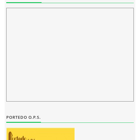
ELEKTRONICKÁ PODATELNA
PROHLÁŠENÍ O OCHRANĚ OSOBNÍCH ÚDAJŮ
POVINNĚ ZVEŘEJŇOVANÉ INFORMACE
FOTOALBUM
PIANA DO ŠKOL NKK
BYLO, NEBYLO V ZUŠ STAŇKOV
PORTEDO O.P.S.
ZUŠ STAŇKOV
KOMENSKÉHO 196