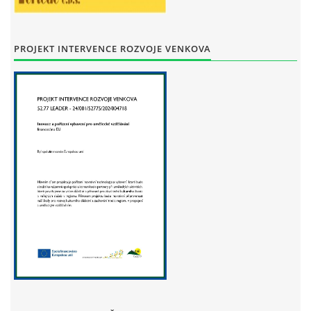
STAŇKOV
34561
+420 734 493 380
PROJEKT INTERVENCE ROZVOJE VENKOVA
zus.stankov@tiscali.cz
© 2026 eStránky.cz
|
Tisk
|
Aktualizováno: 29. 7. 2026
|
Nahoru ↑