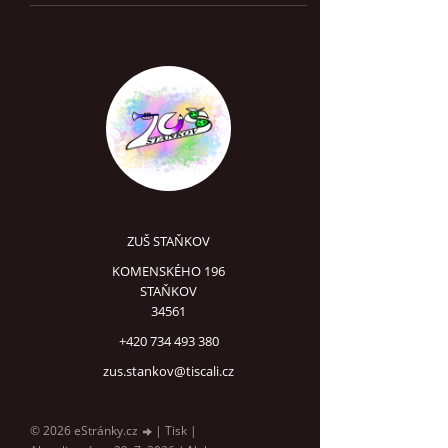
ZUŠ STAŇKOV
KOMENSKÉHO 196
STAŇKOV
34561
+420 734 493 380
zus.stankov@tiscali.cz
© 2026 eStránky.cz
|
Tisk
|