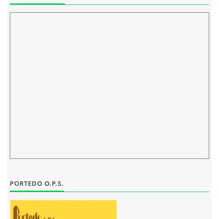
ELEKTRONICKÁ PODATELNA
PROHLÁŠENÍ O OCHRANĚ OSOBNÍCH ÚDAJŮ
POVINNĚ ZVEŘEJŇOVANÉ INFORMACE
FOTOALBUM
PIANA DO ŠKOL NKK
BYLO, NEBYLO V ZUŠ STAŇKOV
PORTEDO O.P.S.
ZUŠ STAŇKOV
KOMENSKÉHO 196