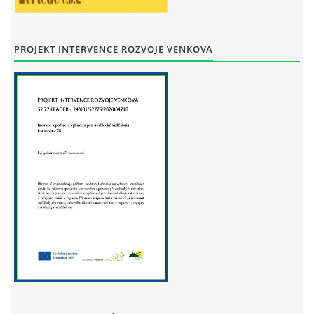
STAŇKOV
34561
+420 734 493 380
PROJEKT INTERVENCE ROZVOJE VENKOVA
zus.stankov@tiscali.cz
© 2026 eStránky.cz
|
Tisk
|
Aktualizováno: 29. 7. 2026
|
Nahoru ↑