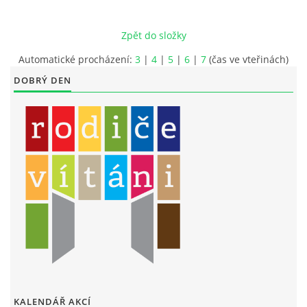
LITERÁRNĚ DRAMATICKÝ OBOR
Zpět do složky
Automatické procházení:
3
|
4
|
5
|
6
|
7
(čas ve vteřinách)
DĚTSKÁ UMĚLECKÁ DÍLNA
DOBRÝ DEN
PRAVIDLA PRO VEŘEJNÉ AKCE ZUŠ STAŇKOV
ÚSPĚCHY NAŠICH ŽÁKŮ
PŘIJÍMACÍ TALENTOVÉ ZKOUŠKY
ÚŘEDNÍ DESKA
PARTNEŘI ZUŠ STAŇKOV
KALENDÁŘ AKCÍ