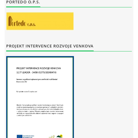
PORTEDO O.P.S.
STAŇKOV
34561
+420 734 493 380
zus.stankov@tiscali.cz
© 2026 eStránky.cz
|
Tisk
|
Aktualizováno: 29. 7. 2026
|
Nahoru ↑
PROJEKT INTERVENCE ROZVOJE VENKOVA