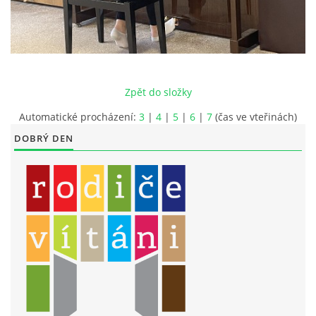
LITERÁRNĚ DRAMATICKÝ OBOR
DĚTSKÁ UMĚLECKÁ DÍLNA
Zpět do složky
PRAVIDLA PRO VEŘEJNÉ AKCE ZUŠ STAŇKOV
Automatické procházení:
3
|
4
|
5
|
6
|
7
(čas ve vteřinách)
DOBRÝ DEN
ÚSPĚCHY NAŠICH ŽÁKŮ
PŘIJÍMACÍ TALENTOVÉ ZKOUŠKY
ÚŘEDNÍ DESKA
PARTNEŘI ZUŠ STAŇKOV