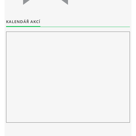
ELEKTRONICKÁ PODATELNA
KALENDÁŘ AKCÍ
PROHLÁŠENÍ O OCHRANĚ OSOBNÍCH ÚDAJŮ
POVINNĚ ZVEŘEJŇOVANÉ INFORMACE
FOTOALBUM
PIANA DO ŠKOL NKK
BYLO, NEBYLO V ZUŠ STAŇKOV
ZUŠ STAŇKOV
KOMENSKÉHO 196