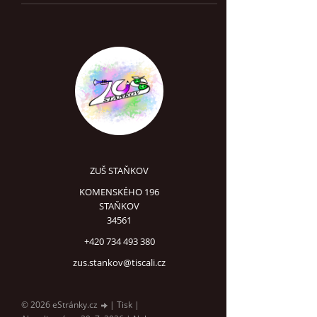
ZUŠ STAŇKOV
KOMENSKÉHO 196
STAŇKOV
34561
+420 734 493 380
zus.stankov@tiscali.cz
© 2026 eStránky.cz
|
Tisk
|