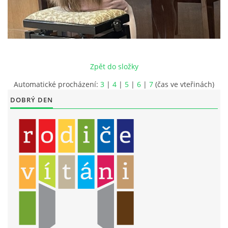
LITERÁRNĚ DRAMATICKÝ OBOR
DĚTSKÁ UMĚLECKÁ DÍLNA
Zpět do složky
PRAVIDLA PRO VEŘEJNÉ AKCE ZUŠ STAŇKOV
Automatické procházení:
3
|
4
|
5
|
6
|
7
(čas ve vteřinách)
DOBRÝ DEN
ÚSPĚCHY NAŠICH ŽÁKŮ
PŘIJÍMACÍ TALENTOVÉ ZKOUŠKY
ÚŘEDNÍ DESKA
PARTNEŘI ZUŠ STAŇKOV