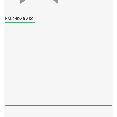
ELEKTRONICKÁ PODATELNA
KALENDÁŘ AKCÍ
PROHLÁŠENÍ O OCHRANĚ OSOBNÍCH ÚDAJŮ
POVINNĚ ZVEŘEJŇOVANÉ INFORMACE
FOTOALBUM
PIANA DO ŠKOL NKK
BYLO, NEBYLO V ZUŠ STAŇKOV
ZUŠ STAŇKOV
KOMENSKÉHO 196