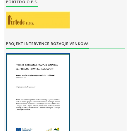
PORTEDO O.P.S.
STAŇKOV
34561
+420 734 493 380
zus.stankov@tiscali.cz
© 2026 eStránky.cz
|
Tisk
|
Aktualizováno: 29. 7. 2026
|
Nahoru ↑
PROJEKT INTERVENCE ROZVOJE VENKOVA