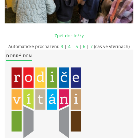
LITERÁRNĚ DRAMATICKÝ OBOR
DĚTSKÁ UMĚLECKÁ DÍLNA
Zpět do složky
Automatické procházení:
3
|
4
|
5
|
6
|
7
(čas ve vteřinách)
PRAVIDLA PRO VEŘEJNÉ AKCE ZUŠ STAŇKOV
DOBRÝ DEN
ÚSPĚCHY NAŠICH ŽÁKŮ
PŘIJÍMACÍ TALENTOVÉ ZKOUŠKY
ÚŘEDNÍ DESKA
PARTNEŘI ZUŠ STAŇKOV