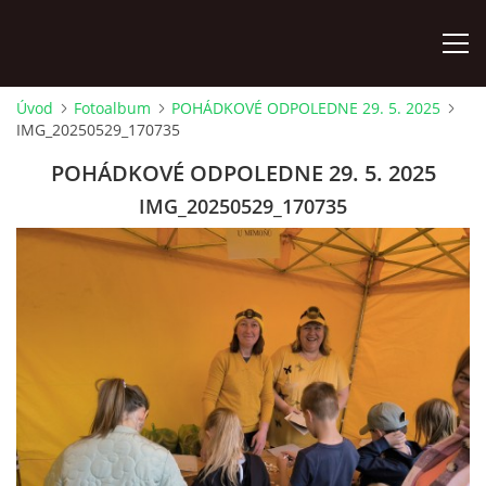
Úvod
Fotoalbum
POHÁDKOVÉ ODPOLEDNE 29. 5. 2025
IMG_20250529_170735
ÚVOD
POHÁDKOVÉ ODPOLEDNE 29. 5. 2025
KONTAKTY
IMG_20250529_170735
ZAMĚSTNANCI
HUDEBNÍ OBOR
SOUBORY
VÝTVARNÝ OBOR