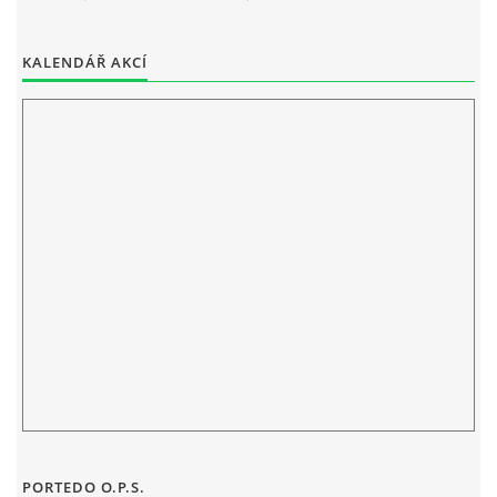
ELEKTRONICKÁ PODATELNA
KALENDÁŘ AKCÍ
PROHLÁŠENÍ O OCHRANĚ OSOBNÍCH ÚDAJŮ
POVINNĚ ZVEŘEJŇOVANÉ INFORMACE
FOTOALBUM
PIANA DO ŠKOL NKK
BYLO, NEBYLO V ZUŠ STAŇKOV
ZUŠ STAŇKOV
KOMENSKÉHO 196
PORTEDO O.P.S.