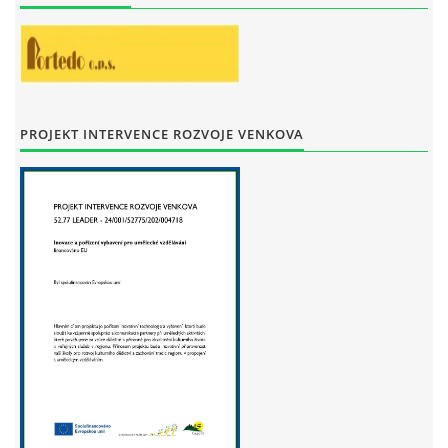
STAŇKOV
34561
+420 734 493 380
zus.stankov@tiscali.cz
PROJEKT INTERVENCE ROZVOJE VENKOVA
© 2026 eStránky.cz
|
Tisk
|
Aktualizováno: 29. 7. 2026
|
Nahoru ↑