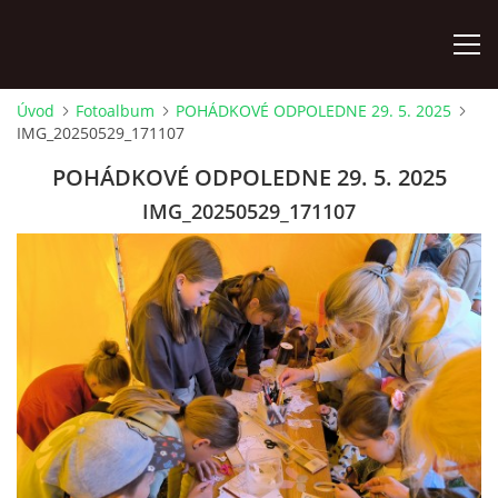
Úvod
Fotoalbum
POHÁDKOVÉ ODPOLEDNE 29. 5. 2025
IMG_20250529_171107
ÚVOD
POHÁDKOVÉ ODPOLEDNE 29. 5. 2025
KONTAKTY
IMG_20250529_171107
ZAMĚSTNANCI
HUDEBNÍ OBOR
SOUBORY
VÝTVARNÝ OBOR