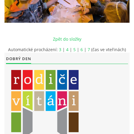
LITERÁRNĚ DRAMATICKÝ OBOR
DĚTSKÁ UMĚLECKÁ DÍLNA
Zpět do složky
PRAVIDLA PRO VEŘEJNÉ AKCE ZUŠ STAŇKOV
Automatické procházení:
3
|
4
|
5
|
6
|
7
(čas ve vteřinách)
DOBRÝ DEN
ÚSPĚCHY NAŠICH ŽÁKŮ
PŘIJÍMACÍ TALENTOVÉ ZKOUŠKY
ÚŘEDNÍ DESKA
PARTNEŘI ZUŠ STAŇKOV