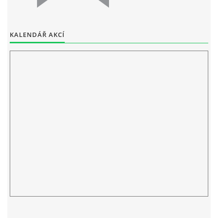
ELEKTRONICKÁ PODATELNA
KALENDÁŘ AKCÍ
PROHLÁŠENÍ O OCHRANĚ OSOBNÍCH ÚDAJŮ
POVINNĚ ZVEŘEJŇOVANÉ INFORMACE
FOTOALBUM
PIANA DO ŠKOL NKK
BYLO, NEBYLO V ZUŠ STAŇKOV
ZUŠ STAŇKOV
KOMENSKÉHO 196