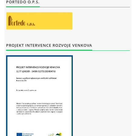
PORTEDO O.P.S.
STAŇKOV
34561
+420 734 493 380
zus.stankov@tiscali.cz
© 2026 eStránky.cz
|
Tisk
|
Aktualizováno: 29. 7. 2026
|
Nahoru ↑
PROJEKT INTERVENCE ROZVOJE VENKOVA