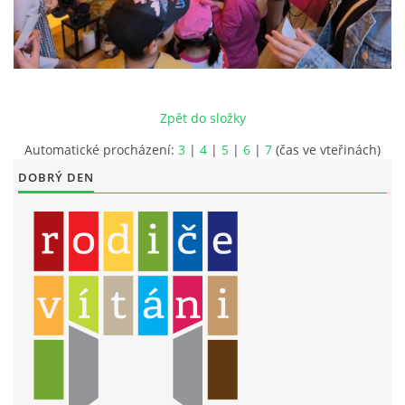
LITERÁRNĚ DRAMATICKÝ OBOR
DĚTSKÁ UMĚLECKÁ DÍLNA
Zpět do složky
PRAVIDLA PRO VEŘEJNÉ AKCE ZUŠ STAŇKOV
Automatické procházení:
3
|
4
|
5
|
6
|
7
(čas ve vteřinách)
DOBRÝ DEN
ÚSPĚCHY NAŠICH ŽÁKŮ
PŘIJÍMACÍ TALENTOVÉ ZKOUŠKY
ÚŘEDNÍ DESKA
PARTNEŘI ZUŠ STAŇKOV