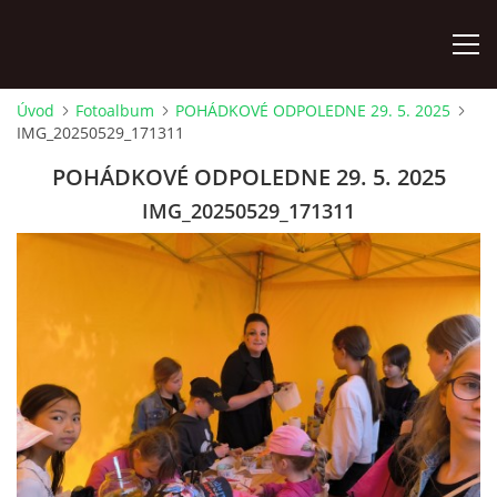
Úvod
Fotoalbum
POHÁDKOVÉ ODPOLEDNE 29. 5. 2025
IMG_20250529_171311
ÚVOD
POHÁDKOVÉ ODPOLEDNE 29. 5. 2025
KONTAKTY
IMG_20250529_171311
ZAMĚSTNANCI
HUDEBNÍ OBOR
SOUBORY
VÝTVARNÝ OBOR