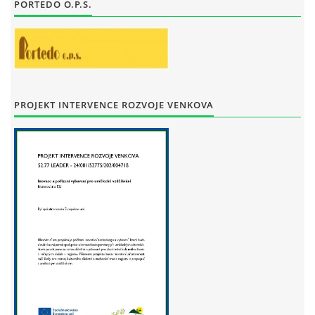
PORTEDO O.P.S.
STAŇKOV
34561
+420 734 493 380
zus.stankov@tiscali.cz
© 2026 eStránky.cz
|
Tisk
|
Aktualizováno: 29. 7. 2026
|
Nahoru ↑
PROJEKT INTERVENCE ROZVOJE VENKOVA