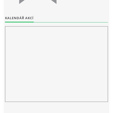
ELEKTRONICKÁ PODATELNA
KALENDÁŘ AKCÍ
PROHLÁŠENÍ O OCHRANĚ OSOBNÍCH ÚDAJŮ
POVINNĚ ZVEŘEJŇOVANÉ INFORMACE
FOTOALBUM
PIANA DO ŠKOL NKK
BYLO, NEBYLO V ZUŠ STAŇKOV
ZUŠ STAŇKOV
KOMENSKÉHO 196