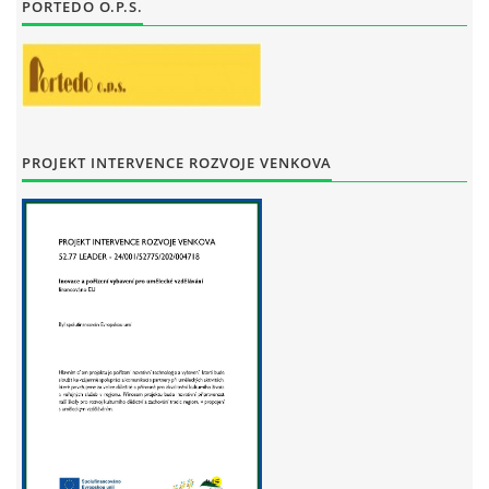
PORTEDO O.P.S.
STAŇKOV
34561
+420 734 493 380
zus.stankov@tiscali.cz
© 2026 eStránky.cz
|
Tisk
|
Aktualizováno: 29. 7. 2026
|
Nahoru ↑
PROJEKT INTERVENCE ROZVOJE VENKOVA