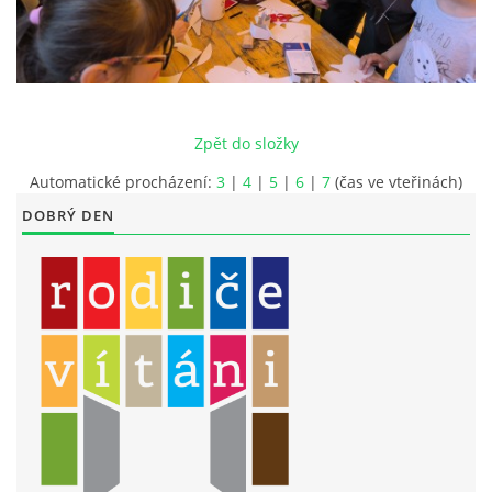
LITERÁRNĚ DRAMATICKÝ OBOR
DĚTSKÁ UMĚLECKÁ DÍLNA
Zpět do složky
PRAVIDLA PRO VEŘEJNÉ AKCE ZUŠ STAŇKOV
Automatické procházení:
3
|
4
|
5
|
6
|
7
(čas ve vteřinách)
DOBRÝ DEN
ÚSPĚCHY NAŠICH ŽÁKŮ
PŘIJÍMACÍ TALENTOVÉ ZKOUŠKY
ÚŘEDNÍ DESKA
PARTNEŘI ZUŠ STAŇKOV