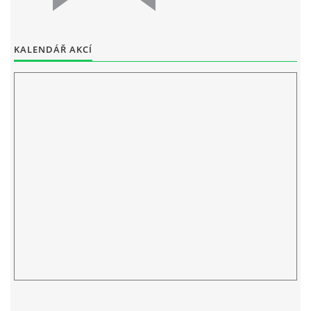
ELEKTRONICKÁ PODATELNA
KALENDÁŘ AKCÍ
PROHLÁŠENÍ O OCHRANĚ OSOBNÍCH ÚDAJŮ
POVINNĚ ZVEŘEJŇOVANÉ INFORMACE
FOTOALBUM
PIANA DO ŠKOL NKK
BYLO, NEBYLO V ZUŠ STAŇKOV
ZUŠ STAŇKOV
KOMENSKÉHO 196