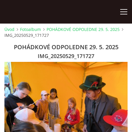
Úvod
Fotoalbum
POHÁDKOVÉ ODPOLEDNE 29. 5. 2025
IMG_20250529_171727
ÚVOD
POHÁDKOVÉ ODPOLEDNE 29. 5. 2025
KONTAKTY
IMG_20250529_171727
ZAMĚSTNANCI
HUDEBNÍ OBOR
SOUBORY
VÝTVARNÝ OBOR