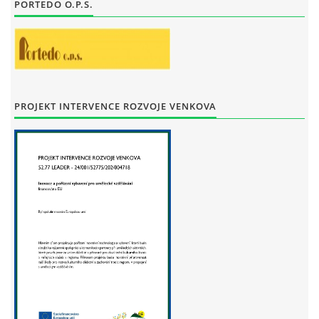
PORTEDO O.P.S.
STAŇKOV
34561
+420 734 493 380
zus.stankov@tiscali.cz
© 2026 eStránky.cz
|
Tisk
|
Aktualizováno: 29. 7. 2026
|
Nahoru ↑
PROJEKT INTERVENCE ROZVOJE VENKOVA