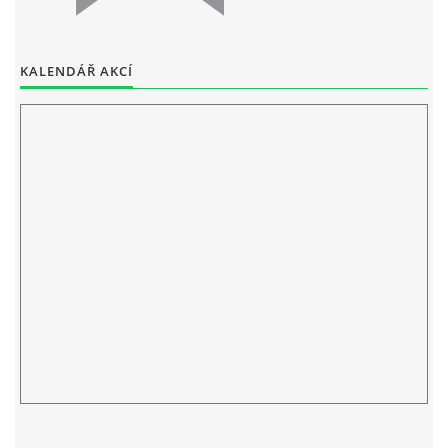
ELEKTRONICKÁ PODATELNA
KALENDÁŘ AKCÍ
PROHLÁŠENÍ O OCHRANĚ OSOBNÍCH ÚDAJŮ
POVINNĚ ZVEŘEJŇOVANÉ INFORMACE
FOTOALBUM
PIANA DO ŠKOL NKK
BYLO, NEBYLO V ZUŠ STAŇKOV
ZUŠ STAŇKOV
KOMENSKÉHO 196