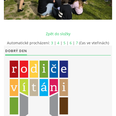
LITERÁRNĚ DRAMATICKÝ OBOR
DĚTSKÁ UMĚLECKÁ DÍLNA
Zpět do složky
PRAVIDLA PRO VEŘEJNÉ AKCE ZUŠ STAŇKOV
Automatické procházení:
3
|
4
|
5
|
6
|
7
(čas ve vteřinách)
DOBRÝ DEN
ÚSPĚCHY NAŠICH ŽÁKŮ
PŘIJÍMACÍ TALENTOVÉ ZKOUŠKY
ÚŘEDNÍ DESKA
PARTNEŘI ZUŠ STAŇKOV