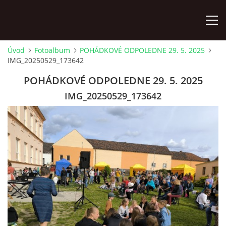
Úvod
Fotoalbum
POHÁDKOVÉ ODPOLEDNE 29. 5. 2025
IMG_20250529_173642
ÚVOD
POHÁDKOVÉ ODPOLEDNE 29. 5. 2025
KONTAKTY
IMG_20250529_173642
ZAMĚSTNANCI
HUDEBNÍ OBOR
SOUBORY
VÝTVARNÝ OBOR