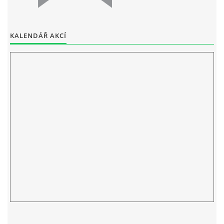
ELEKTRONICKÁ PODATELNA
KALENDÁŘ AKCÍ
PROHLÁŠENÍ O OCHRANĚ OSOBNÍCH ÚDAJŮ
POVINNĚ ZVEŘEJŇOVANÉ INFORMACE
FOTOALBUM
PIANA DO ŠKOL NKK
BYLO, NEBYLO V ZUŠ STAŇKOV
ZUŠ STAŇKOV
KOMENSKÉHO 196