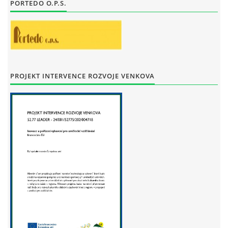
PORTEDO O.P.S.
STAŇKOV
34561
+420 734 493 380
zus.stankov@tiscali.cz
© 2026 eStránky.cz
|
Tisk
|
Aktualizováno: 29. 7. 2026
|
Nahoru ↑
PROJEKT INTERVENCE ROZVOJE VENKOVA