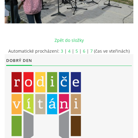
LITERÁRNĚ DRAMATICKÝ OBOR
DĚTSKÁ UMĚLECKÁ DÍLNA
Zpět do složky
PRAVIDLA PRO VEŘEJNÉ AKCE ZUŠ STAŇKOV
Automatické procházení:
3
|
4
|
5
|
6
|
7
(čas ve vteřinách)
DOBRÝ DEN
ÚSPĚCHY NAŠICH ŽÁKŮ
PŘIJÍMACÍ TALENTOVÉ ZKOUŠKY
ÚŘEDNÍ DESKA
PARTNEŘI ZUŠ STAŇKOV