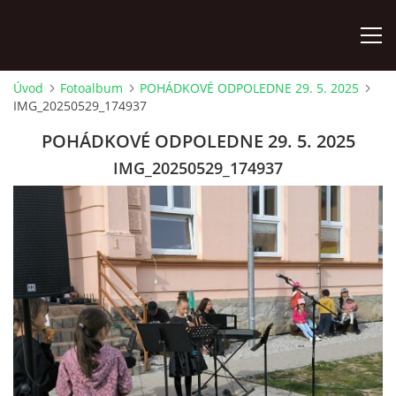
Úvod
Fotoalbum
POHÁDKOVÉ ODPOLEDNE 29. 5. 2025
IMG_20250529_174937
ÚVOD
POHÁDKOVÉ ODPOLEDNE 29. 5. 2025
KONTAKTY
IMG_20250529_174937
ZAMĚSTNANCI
HUDEBNÍ OBOR
SOUBORY
VÝTVARNÝ OBOR