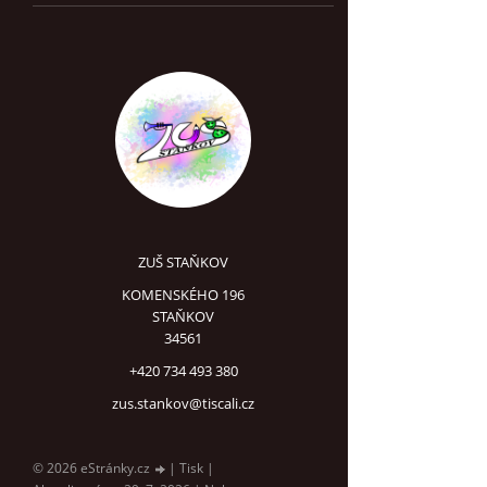
ZUŠ STAŇKOV
KOMENSKÉHO 196
STAŇKOV
34561
+420 734 493 380
zus.stankov@tiscali.cz
© 2026 eStránky.cz
|
Tisk
|