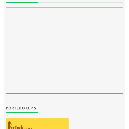
ELEKTRONICKÁ PODATELNA
PROHLÁŠENÍ O OCHRANĚ OSOBNÍCH ÚDAJŮ
POVINNĚ ZVEŘEJŇOVANÉ INFORMACE
FOTOALBUM
PIANA DO ŠKOL NKK
BYLO, NEBYLO V ZUŠ STAŇKOV
PORTEDO O.P.S.
ZUŠ STAŇKOV
KOMENSKÉHO 196