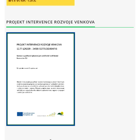
STAŇKOV
34561
+420 734 493 380
PROJEKT INTERVENCE ROZVOJE VENKOVA
zus.stankov@tiscali.cz
© 2026 eStránky.cz
|
Tisk
|
Aktualizováno: 29. 7. 2026
|
Nahoru ↑