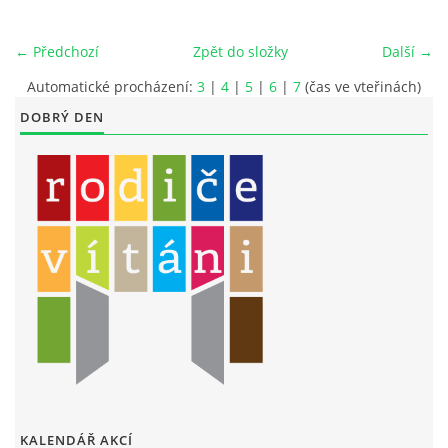
LITERÁRNĚ DRAMATICKÝ OBOR
← Předchozí
Zpět do složky
Další →
Automatické procházení:
3
|
4
|
5
|
6
|
7
(čas ve vteřinách)
DĚTSKÁ UMĚLECKÁ DÍLNA
DOBRÝ DEN
PRAVIDLA PRO VEŘEJNÉ AKCE ZUŠ STAŇKOV
ÚSPĚCHY NAŠICH ŽÁKŮ
PŘIJÍMACÍ TALENTOVÉ ZKOUŠKY
ÚŘEDNÍ DESKA
PARTNEŘI ZUŠ STAŇKOV
KALENDÁŘ AKCÍ