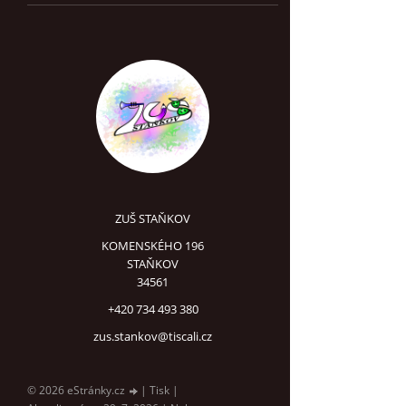
ZUŠ STAŇKOV
KOMENSKÉHO 196
STAŇKOV
34561
+420 734 493 380
zus.stankov@tiscali.cz
© 2026 eStránky.cz
|
Tisk
|