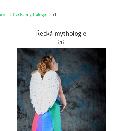
lbum
Řecká mythologie
i1i
Řecká mythologie
i1i